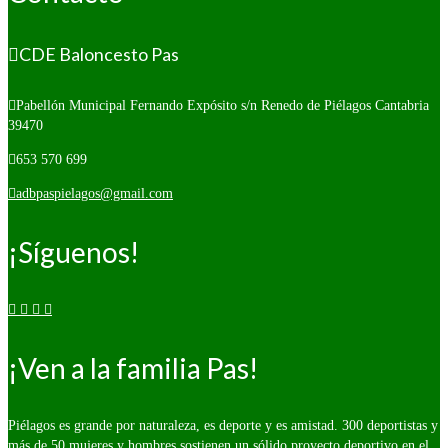
CDE Baloncesto Pas
Pabellón Municipal Fernando Expósito s/n
Renedo de Piélagos Cantabria
39470
653 570 699
adbpaspielagos@gmail.com
¡Síguenos!
¡Ven a la familia Pas!
Piélagos es grande por naturaleza, es deporte y es amistad. 300 deportistas y
más de 50 mujeres y hombres sostienen un sólido proyecto deportivo en el