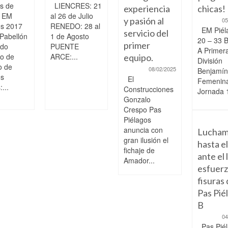
s de
LIENCRES: 21
experiencia
chicas!
o EM
al 26 de Julio
y pasión al
05
os 2017
RENEDO: 28 al
EM Piél
servicio del
 Pabellón
1 de Agosto
20 – 33 
primer
ndo
PUENTE
A Primer
to de
ARCE:...
equipo.
División
o de
08/02/2025
Benjamín
os
El
Femenin
...
Construcciones
Jornada 1
Gonzalo
Crespo Pas
Piélagos
anuncia con
Lucham
gran ilusión el
hasta el
fichaje de
ante el 
Amador...
esfuerz
fisuras 
Pas Pié
B
04
Pas Piél