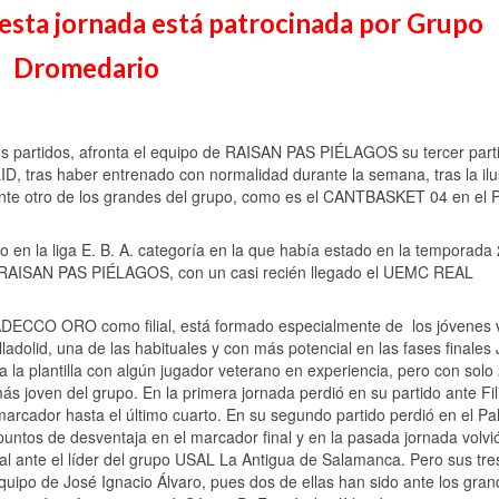
e esta jornada está patrocinada por Grupo
Dromedario
us partidos, afronta el equipo de RAISAN PAS PIÉLAGOS su tercer parti
, tras haber entrenado con normalidad durante la semana, tras la il
ante otro de los grandes del grupo, como es el CANTBASKET 04 en el P
n la liga E. B. A. categoría en la que había estado en la temporada 
 el RAISAN PAS PIÉLAGOS, con un casi recién llegado el UEMC REAL
ga ADECCO ORO como filial, está formado especialmente de los jóvenes 
adolid, una de las habituales y con más potencial en las fases finales 
la plantilla con algún jugador veterano en experiencia, pero con solo
más joven del grupo. En la primera jornada perdió en su partido ante Fi
arcador hasta el último cuarto. En su segundo partido perdió en el Pa
ntos de desventaja en el marcador final y en la pasada jornada volvi
al ante el líder del grupo USAL La Antigua de Salamanca. Pero sus tre
quipo de José Ignacio Álvaro, pues dos de ellas han sido ante los gra