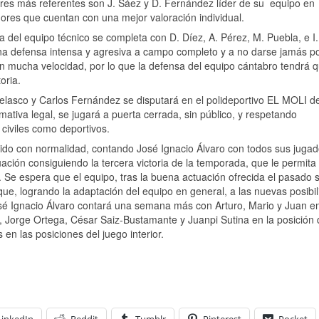
res más referentes son J. Sáez y D. Fernández líder de su equipo en
ores que cuentan con una mejor valoración individual.
del equipo técnico se completa con D. Díez, A. Pérez, M. Puebla, e I.
una defensa intensa y agresiva a campo completo y a no darse jamás p
n mucha velocidad, por lo que la defensa del equipo cántabro tendrá 
oria.
o Velasco y Carlos Fernández se disputará en el polideportivo EL MOLI d
ativa legal, se jugará a puerta cerrada, sin público, y respetando
 civiles como deportivos.
o con normalidad, contando José Ignacio Álvaro con todos sus jugad
uación consiguiendo la tercera victoria de la temporada, que le permita
n. Se espera que el equipo, tras la buena actuación ofrecida el pasado
e, logrando la adaptación del equipo en general, a las nuevas posibi
sé Ignacio Álvaro contará una semana más con Arturo, Mario y Juan en
s, Jorge Ortega, César Saiz-Bustamante y Juanpi Sutina en la posición
en las posiciones del juego interior.
LinkedIn
Reddit
Tumblr
Pinterest
Pocket