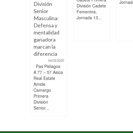
Jornada
División
División Cadete
Senior
Femenina,
Jornada 13...
Masculina:
Defensa y
mentalidad
ganadora
marcan la
diferencia
04/02/2025
Pas Piélagos
A 77 – 57 Asica
Real Estate
Amide
Camargo
Primera
División
Senior...