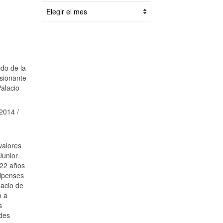
Por
fecha:
do de la
usionante
alacio
2014 /
valores
Junior
 22 años
lipenses
lacio de
ó a
s
ndes