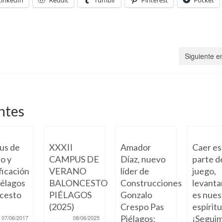
Siguiente e
ntes
us de
XXXII
Amador
Caer es
o y
CAMPUS DE
Díaz, nuevo
parte d
ficación
VERANO
líder de
juego,
élagos
BALONCESTO
Construcciones
levanta
cesto
PIÉLAGOS
Gonzalo
es nues
(2025)
Crespo Pas
espíritu
Piélagos:
¡Seguim
07/06/2017
08/06/2025