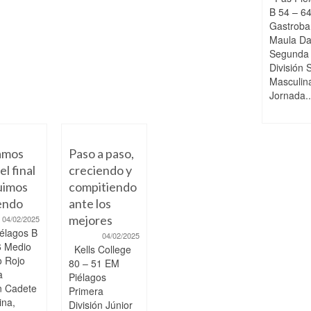
B 54 – 6
Gastroba
Maula D
Segunda
División 
Masculin
Jornada..
amos
Paso a paso,
el final
creciendo y
uimos
compitiendo
endo
ante los
mejores
04/02/2025
élagos B
04/02/2025
6 Medio
Kells College
 Rojo
80 – 51 EM
a
Piélagos
ón Cadete
Primera
na,
División Júnior