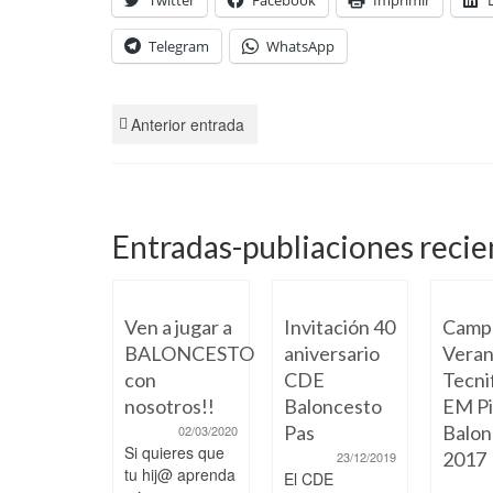
Telegram
WhatsApp
Anterior entrada
Entradas-publiaciones recie
Ven a jugar a
Invitación 40
Camp
BALONCESTO
aniversario
Veran
con
CDE
Tecni
nosotros!!
Baloncesto
EM Pi
Pas
Balon
02/03/2020
Si quieres que
2017
23/12/2019
tu hij@ aprenda
El CDE