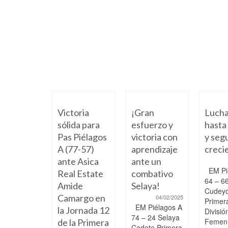
Victoria
¡Gran
Luch
sólida para
esfuerzo y
hasta 
Pas Piélagos
victoria con
y seg
A (77-57)
aprendizaje
creci
ante Asica
ante un
EM Pi
Real Estate
combativo
64 – 6
Amide
Selaya!
Cudeyo
Camargo en
04/02/2025
Primer
EM Piélagos A
la Jornada 12
Divisi
74 – 24 Selaya
Femeni
de la Primera
Cadete Primera