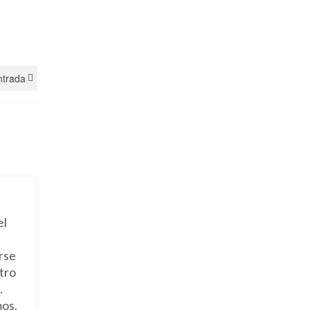
ntrada
el
rse
tro
.
os,