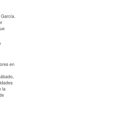
 García.
or
que
e
ores en
 sábado,
lidades
 la
 de