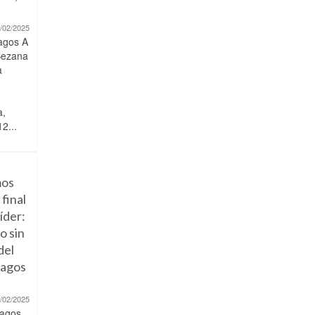
/02/2025
agos A
Bezana
a
a,
2...
os
 final
líder:
o sin
del
lagos
/02/2025
agos