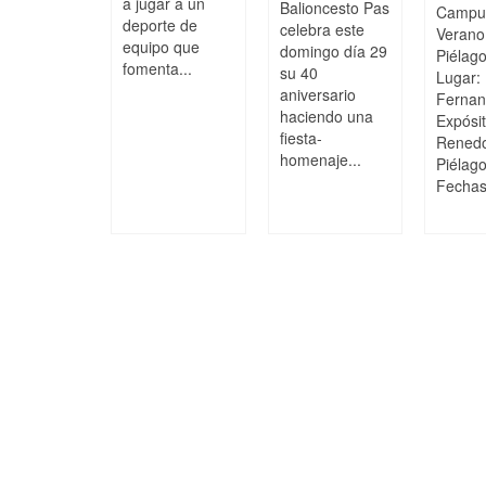
a jugar a un
Balioncesto Pas
Campu
deporte de
celebra este
Veran
equipo que
domingo día 29
Piélag
fomenta...
su 40
Lugar:
aniversario
Ferna
haciendo una
Expósi
fiesta-
Rened
homenaje...
Piélag
Fechas: