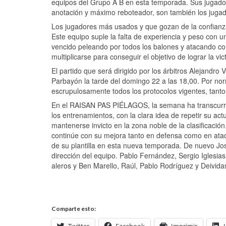
equipos del Grupo A B en esta temporada. Sus jugado
anotación y máximo reboteador, son también los jugad
Los jugadores más usados y que gozan de la confianza 
Este equipo suple la falta de experiencia y peso con 
vencido peleando por todos los balones y atacando co
multiplicarse para conseguir el objetivo de lograr la vict
El partido que será dirigido por los árbitros Alejandr
Parbayón la tarde del domingo 22 a las 18,00. Por norm
escrupulosamente todos los protocolos vigentes, tanto
En el RAISAN PAS PIÉLAGOS, la semana ha transcurrid
los entrenamientos, con la clara idea de repetir su act
mantenerse invicto en la zona noble de la clasificació
continúe con su mejora tanto en defensa como en ataqu
de su plantilla en esta nueva temporada. De nuevo Jo
dirección del equipo. Pablo Fernández, Sergio Iglesia
aleros y Ben Marello, Raúl, Pablo Rodríguez y Deividas 
Comparte esto:
Twitter
Facebook
Imprimir