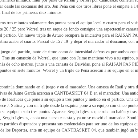
s primeros minutos. Raúl por parte de Raisan y Offori por Cantbasket cometen s
ar desde las cercanías del aro. Jon Peña con dos tiros libres pone el empate a 1
 final de los primeros diez minutos.
 tres minutos solamente dos puntos para el equipo local y cuatro para el visi
te 20 / 25 pero Worrel tras un saque de fondo consigue una espectacular canasta
del partido. Un nuevo triple de Arturo recupera la iniciativa para el RAISAN
tina acaba el cuarto. Parcial de 15 / 19 y dejar el marcador al
descanso
, con 
en juego del partido, tanto de ritmo como de intensidad defensiva por ambos eq
. Tras un canastón de Worrel, que junto con Jaime mantiene vivo a su equipo, 
de más de ocho metros, junto a una canasta de Deividas, pone al RAISAN PAS P
 puntos en siete minutos. Worrel y un triple de Peña acercan a su equipo en el 
núa dominando en el juego y en el marcador. Una canasta de Raúl y otra de Ma
tivas de Jaime García acercan a CANTBASKET 04 E en el marcador. Una antidep
e de Ibarlucea que pone a su equipo a tres puntos y metido en el partido. Una ca
arece J. Sutina y con un triple desde la esquina pone a su equipo con cinco pu
 su equipo a solo tres puntos. Aparece Sergio Iglesias que roba un balón y tras re
 Sergio Iglesias, anota una nueva canasta y ya no se movió el marcador. Son
os partidos disputados y presenta sus credenciales para ser uno de los equipo
de los Deportes, ante un equipo de CANTBASKET 04, que también jugó un buen p