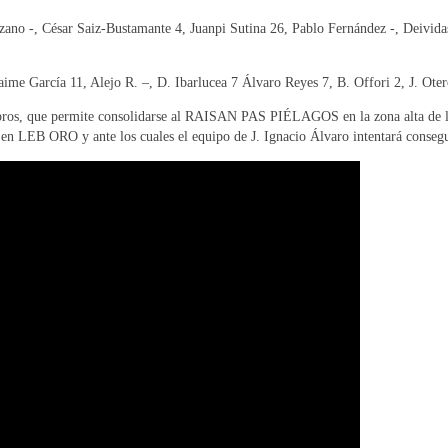
ano -, César Saiz-Bustamante 4, Juanpi Sutina 26, Pablo Fernández -, Deivida
aime García 11, Alejo R. –, D. Ibarlucea 7 Álvaro Reyes 7, B. Offori 2, J. Ote
tabros, que permite consolidarse al RAISAN PAS PIÉLAGOS en la zona alta de la
B ORO y ante los cuales el equipo de J. Ignacio Álvaro intentará consegui