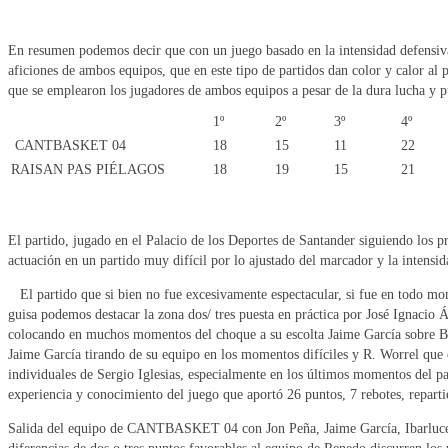
En resumen podemos decir que con un juego basado en la intensidad defens
aficiones de ambos equipos, que en este tipo de partidos dan color y calor al
que se emplearon los jugadores de ambos equipos a pesar de la dura lucha y p
1º
2º
3º
4º
CANTBASKET 04
18
15
11
22
RAISAN PAS PIÉLAGOS
18
19
15
21
El partido, jugado en el Palacio de los Deportes de Santander siguiendo los pr
actuación en un partido muy difícil por lo ajustado del marcador y la intens
El partido que si bien no fue excesivamente espectacular, si fue en todo mo
guisa podemos destacar la zona dos/ tres puesta en práctica por José Ignaci
colocando en muchos momentos del choque a su escolta Jaime García sobre Be
Jaime García tirando de su equipo en los momentos difíciles y R. Worrel qu
individuales de Sergio Iglesias, especialmente en los últimos momentos del pa
experiencia y conocimiento del juego que aportó 26 puntos, 7 rebotes, repartie
Salida del equipo de CANTBASKET 04 con Jon Peña, Jaime García, Ibarluce