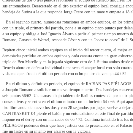
diferencias de dos o tres puntos favorables al equipo de Renedo discurren lo
sus entrenadores. Desacertado en el tiro exterior el equipo local consigue anot
bandeja de Sutina a la que responde Jorge Otero con un mate y empate a 18 al
En el segundo cuarto, numerosas rotaciones en ambos equipos, en los primeros
con un triple, el primero del partido, pone a su equipo cinco puntos por delan
a su equipo y obliga a José Ignacio Álvaro a pedir el primer tiempo muerto 
Romano, Canasta de Worrel, responde César y con un “coast to coast” de J. Su
Repiten cinco inicial ambos equipos en el inicio del tercer cuarto, el mejor 
demasiadas perdidas en ambos equipos y cada canasta cuesta un gran esfuerzo
triple de Ben Marello y en la jugada siguiente otro de J. Sutina ambos des
Renedo ahora en defensa individual tiene seco el ataque local con solo cuatro
visitante que afronta el último periodo con ocho puntos de ventaja 44 / 52.
En el último y definitivo periodo, el equipo de RAISAN PAS PIÉLAGOS conti
a Joaquín Romano a solicitar un nuevo tiempo muerto. Dos bandejas consecu
seis puntos 56/62. Una canasta bajo tablero de Raúl es contestada por un tripl
consecutivos y se entra en el último minuto con un incierto 64 / 66. Aquí ap
tiro libre anota de nuevo los dos y con 28 segundos por jugar, vuelve a dejar a
CANTBASKET 04 pierde el balón y un entonadísimo en este final de partido,
impone en el derby con un marcador de 66 / 73. Continúa imbatido tras los d
PIÉLAGOS podemos decir que hace justicia con lo presenciado en el Palacio 
fue un lastre en su intento por alzarse con la victoria.