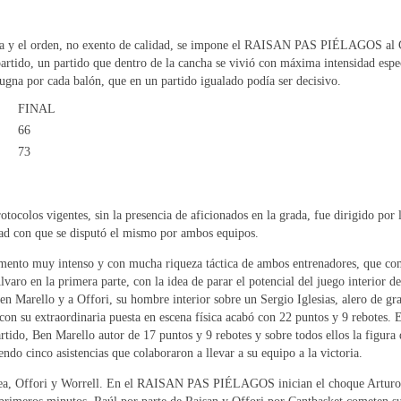
iva y el orden, no exento de calidad, se impone el RAISAN PAS PIÉLAGOS al 
 partido, un partido que dentro de la cancha se vivió con máxima intensidad esp
ugna por cada balón, que en un partido igualado podía ser decisivo.
FINAL
66
73
otocolos vigentes, sin la presencia de aficionados en la grada, fue dirigido po
idad con que se disputó el mismo por ambos equipos.
mento muy intenso y con mucha riqueza táctica de ambos entrenadores, que como
o Álvaro en la primera parte, con la idea de parar el potencial del juego inte
n Marello y a Offori, su hombre interior sobre un Sergio Iglesias, alero de 
e con su extraordinaria puesta en escena física acabó con 22 puntos y 9 rebot
rtido, Ben Marello autor de 17 puntos y 9 rebotes y sobre todos ellos la figura
ndo cinco asistencias que colaboraron a llevar a su equipo a la victoria.
a, Offori y Worrell. En el RAISAN PAS PIÉLAGOS inician el choque Arturo, 