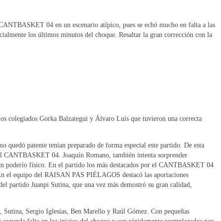
CANTBASKET 04 en un escenario atípico, pues se echó mucho en falta a las
ecialmente los últimos minutos del choque. Resaltar la gran corrección con la
r los colegiados Gorka Balzategui y Álvaro Luís que tuvieron una correcta
 quedó patente tenían preparado de forma especial este partido. De esta
rior del CANTBASKET 04. Joaquín Romano, también intenta sorprender
gran poderío físico. En el partido los más destacados por el CANTBASKET 04
es. En el equipo del RAISAN PAS PIÉLAGOS destacó las aportaciones
 del partido Juanpi Sutina, que una vez más demostró su gran calidad,
Sutina, Sergio Iglesias, Ben Marello y Raúl Gómez. Con pequeñas