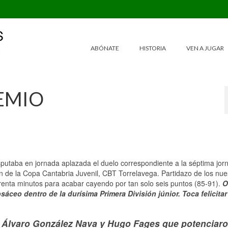
ABÓNATE
HISTORIA
VEN A JUGAR
EMIO
sputaba en jornada aplazada el duelo correspondiente a la séptima jor
de la Copa Cantabria Juvenil, CBT Torrelavega. Partidazo de los nue
enta minutos para acabar cayendo por tan solo seis puntos (85-91).
O
ceo dentro de la durísima Primera División júnior. Toca felicitar 
 de Álvaro González Nava y Hugo Fages que potenciaro