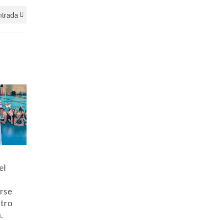
ntrada
s
Luchamos
Victoria
¡Gran
el
hasta el final
sólida para
esfuerzo
ante el líder:
Pas Piélagos
victoria 
arse
esfuerzo sin
A (77-57)
aprendiz
stro
fisuras del
ante Asica
ante un
.
Pas Piélagos
Real Estate
combati