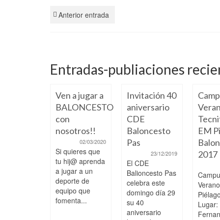
Anterior entrada
Entradas-publiaciones recie
Ven a jugar a
Invitación 40
Camp
BALONCESTO
aniversario
Veran
con
CDE
Tecni
nosotros!!
Baloncesto
EM Pi
Pas
Balon
02/03/2020
Si quieres que
2017
23/12/2019
 a paso,
tu hij@ aprenda
El CDE
ciendo y
a jugar a un
Balioncesto Pas
Campu
pitiendo
deporte de
celebra este
Veran
 los
equipo que
domingo día 29
Piélag
fomenta...
ores
su 40
Lugar:
aniversario
Ferna
04/02/2025