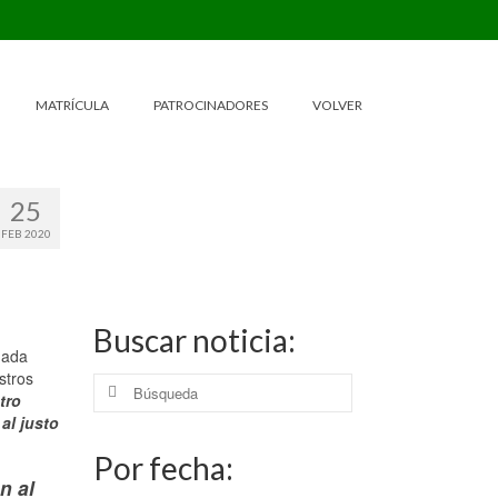
MATRÍCULA
PATROCINADORES
VOLVER
25
FEB 2020
Buscar noticia:
nada
stros
Buscar
tro
por:
al justo
Por fecha:
n al