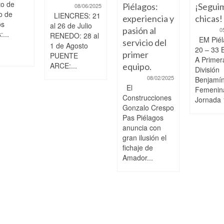
to de
Piélagos:
¡Segui
08/06/2025
o de
LIENCRES: 21
experiencia y
chicas!
os
al 26 de Julio
pasión al
0
...
RENEDO: 28 al
EM Piél
servicio del
1 de Agosto
20 – 33 
primer
PUENTE
A Primer
ARCE:...
equipo.
División
08/02/2025
Benjamí
El
Femenin
Construcciones
Jornada 
Gonzalo Crespo
Pas Piélagos
anuncia con
gran ilusión el
fichaje de
Amador...