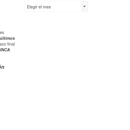
Por
Elegir el mes
fecha:
ses
 últimos
zo final
NUNCA
ón