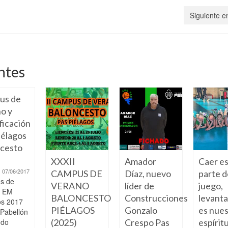
Siguiente e
ntes
us de
o y
ficación
élagos
cesto
XXXII
Amador
Caer e
07/06/2017
CAMPUS DE
Díaz, nuevo
parte d
s de
VERANO
líder de
juego,
o EM
BALONCESTO
Construcciones
levant
os 2017
PIÉLAGOS
Gonzalo
es nue
 Pabellón
ndo
(2025)
Crespo Pas
espíritu