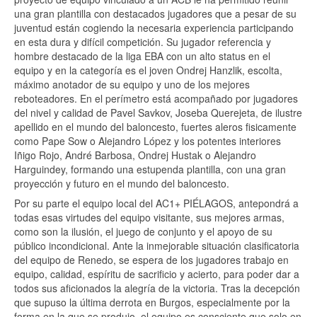
una gran plantilla con destacados jugadores que a pesar de su
juventud están cogiendo la necesaria experiencia participando
en esta dura y difícil competición. Su jugador referencia y
hombre destacado de la liga EBA con un alto status en el
equipo y en la categoría es el joven Ondrej Hanzlik, escolta,
máximo anotador de su equipo y uno de los mejores
reboteadores. En el perímetro está acompañado por jugadores
del nivel y calidad de Pavel Savkov, Joseba Querejeta, de ilustre
apellido en el mundo del baloncesto, fuertes aleros fisicamente
como Pape Sow o Alejandro López y los potentes interiores
Iñigo Rojo, André Barbosa, Ondrej Hustak o Alejandro
Harguindey, formando una estupenda plantilla, con una gran
proyección y futuro en el mundo del baloncesto.
Por su parte el equipo local del AC1+ PIÉLAGOS, antepondrá a
todas esas virtudes del equipo visitante, sus mejores armas,
como son la ilusión, el juego de conjunto y el apoyo de su
público incondicional. Ante la inmejorable situación clasificatoria
del equipo de Renedo, se espera de los jugadores trabajo en
equipo, calidad, espíritu de sacrificio y acierto, para poder dar a
todos sus aficionados la alegría de la victoria. Tras la decepción
que supuso la última derrota en Burgos, especialmente por la
forma en la que se produjo, el equipo es consciente que solo en