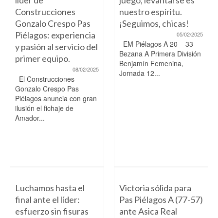
líder de
juego, levantarse es
Construcciones
nuestro espíritu.
Gonzalo Crespo Pas
¡Seguimos, chicas!
Piélagos: experiencia
05/02/2025
EM Piélagos A 20 – 33
y pasión al servicio del
Bezana A Primera División
primer equipo.
Benjamín Femenina,
08/02/2025
Jornada 12...
El Construcciones
Gonzalo Crespo Pas
Piélagos anuncia con gran
ilusión el fichaje de
Amador...
Luchamos hasta el
Victoria sólida para
final ante el líder:
Pas Piélagos A (77-57)
esfuerzo sin fisuras
ante Asica Real