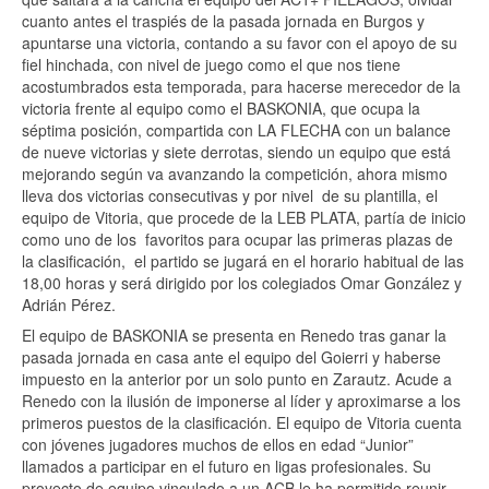
cuanto antes el traspiés de la pasada jornada en Burgos y
apuntarse una victoria, contando a su favor con el apoyo de su
fiel hinchada, con nivel de juego como el que nos tiene
acostumbrados esta temporada, para hacerse merecedor de la
victoria frente al equipo como el BASKONIA, que ocupa la
séptima posición, compartida con LA FLECHA con un balance
de nueve victorias y siete derrotas, siendo un equipo que está
mejorando según va avanzando la competición, ahora mismo
lleva dos victorias consecutivas y por nivel de su plantilla, el
equipo de Vitoria, que procede de la LEB PLATA, partía de inicio
como uno de los favoritos para ocupar las primeras plazas de
la clasificación, el partido se jugará en el horario habitual de las
18,00 horas y será dirigido por los colegiados Omar González y
Adrián Pérez.
El equipo de BASKONIA se presenta en Renedo tras ganar la
pasada jornada en casa ante el equipo del Goierri y haberse
impuesto en la anterior por un solo punto en Zarautz. Acude a
Renedo con la ilusión de imponerse al líder y aproximarse a los
primeros puestos de la clasificación. El equipo de Vitoria cuenta
con jóvenes jugadores muchos de ellos en edad “Junior”
llamados a participar en el futuro en ligas profesionales. Su
proyecto de equipo vinculado a un ACB le ha permitido reunir