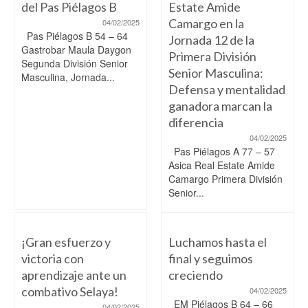
del Pas Piélagos B
Estate Amide
Camargo en la
04/02/2025
Pas Piélagos B 54 – 64
Jornada 12 de la
Gastrobar Maula Daygon
Primera División
Segunda División Senior
Senior Masculina:
Masculina, Jornada...
Defensa y mentalidad
ganadora marcan la
diferencia
04/02/2025
Pas Piélagos A 77 – 57
Asica Real Estate Amide
Camargo Primera División
Senior...
¡Gran esfuerzo y
Luchamos hasta el
victoria con
final y seguimos
aprendizaje ante un
creciendo
combativo Selaya!
04/02/2025
EM Piélagos B 64 – 66
04/02/2025