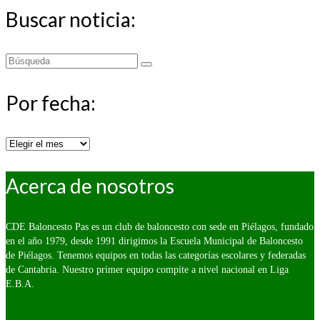
Buscar noticia:
Buscar
por:
Por fecha:
Por
fecha:
Acerca de nosotros
CDE Baloncesto Pas es un club de baloncesto con sede en Piélagos, fundado
en el año 1979, desde 1991 dirigimos la Escuela Municipal de Baloncesto
de Piélagos. Tenemos equipos en todas las categorías escolares y federadas
de Cantabria. Nuestro primer equipo compite a nivel nacional en Liga
E.B.A.