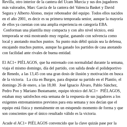
Revilla, otro interior de la cantera del Ucam Murcia y sus dos jugadores
más valorados, Marc García de la cantera del Valencia Basket y David
Segura y Alberto Alonso, mejor reboteador del equipo. Todos ellos nacidos
en el año 2001, es decir es su primera temporada senior, aunque la mayoría
de ellos ya cuentan con una amplia experiencia en categoría EBA.
Conforman una plantilla muy compacta y con alto nivel técnico, está
temporada se está mostrando muy regular, ganando con solvencia como
local y anotando muchos puntos. Su punto más débil quizás sea la defensa,
encajando muchos puntos, aunque ha ganado los partidos de casa anotando
con facilidad ante rivales de buena entidad.
El AC1+ PIÉLAGOS, que ha entrenado con normalidad durante la semana,
viaja el mismo domingo, día del partido, con salida desde el polideportivo
de Renedo, a las 13,45 con una gran dosis de ilusión y motivación en busca
de la victoria. La cita en Burgos, para disputar su partido en el Plantío, el
domingo 26 de enero, a las 18,00. José Ignacio Álvaro, Pablo Sánchez,
Pedro Poo y Mariano Bustamante, equipo técnico del AC1+ PIÉLAGOS,
estaban muy satisfechos esta semana de la respuesta de sus jugadores a los
exigentes entrenamientos previstos para esta semana y nos decían que el
equipo está física y mentalmente en un estupendo momento de forma y que
son conscientes que el único resultado válido es la victoria.
Acude el AC1+ PIÉLAGOS convencido que la clave quizás pase por la