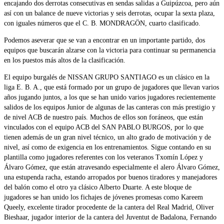
encajando dos derrotas consecutivas en sendas salidas a Guipúzcoa, pero aún
así con un balance de nueve victorias y seis derrotas, ocupar la sexta plaza,
con iguales números que el C. B. MONDRAGÖN, cuarto clasificado.
Podemos aseverar que se van a encontrar en un importante partido, dos
equipos que buscarán alzarse con la victoria para continuar su permanencia
en los puestos más altos de la clasificación.
El equipo burgalés de NISSAN GRUPO SANTIAGO es un clásico en la
liga E. B. A., que está formado por un grupo de jugadores que llevan varios
años jugando juntos, a los que se han unido varios jugadores recientemente
salidos de los equipos Junior de algunas de las canteras con más prestigio y
de nivel ACB de nuestro país. Muchos de ellos son foráneos, que están
vinculados con el equipo ACB del SAN PABLO BURGOS, por lo que
tienen además de un gran nivel técnico, un alto grado de motivación y de
nivel, así como de exigencia en los entrenamientos. Sigue contando en su
plantilla como jugadores referentes con los veteranos Txomín López y
Álvaro Gómez, que están atravesando especialmente el alero Álvaro Gómez,
una estupenda racha, estando arropados por buenos tiradores y manejadores
del balón como el otro ya clásico Alberto Duarte. A este bloque de
jugadores se han unido los fichajes de jóvenes promesas como Kareem
Queely, excelente tirador procedente de la cantera del Real Madrid, Oliver
Bieshaar, jugador interior de la cantera del Juventut de Badalona, Fernando