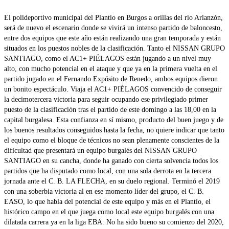
El polideportivo municipal del Plantío en Burgos a orillas del río Arlanzón,
será de nuevo el escenario donde se vivirá un intenso partido de baloncesto,
entre dos equipos que este año están realizando una gran temporada y están
situados en los puestos nobles de la clasificación. Tanto el NISSAN GRUPO
SANTIAGO, como el AC1+ PIÉLAGOS están jugando a un nivel muy
alto, con mucho potencial en el ataque y que ya en la primera vuelta en el
partido jugado en el Fernando Expósito de Renedo, ambos equipos dieron
un bonito espectáculo. Viaja el AC1+ PIÉLAGOS convencido de conseguir
la decimotercera victoria para seguir ocupando ese privilegiado primer
puesto de la clasificación tras el partido de este domingo a las 18,00 en la
capital burgalesa. Esta confianza en sí mismo, producto del buen juego y de
los buenos resultados conseguidos hasta la fecha, no quiere indicar que tanto
el equipo como el bloque de técnicos no sean plenamente conscientes de la
dificultad que presentará un equipo burgalés del NISSAN GRUPO
SANTIAGO en su cancha, donde ha ganado con cierta solvencia todos los
partidos que ha disputado como local, con una sola derrota en la tercera
jornada ante el C. B. LA FLECHA, en su duelo regional. Terminó el 2019
con una soberbia victoria al en ese momento líder del grupo, el C. B.
EASO, lo que habla del potencial de este equipo y más en el Plantío, el
histórico campo en el que juega como local este equipo burgalés con una
dilatada carrera ya en la liga EBA. No ha sido bueno su comienzo del 2020,