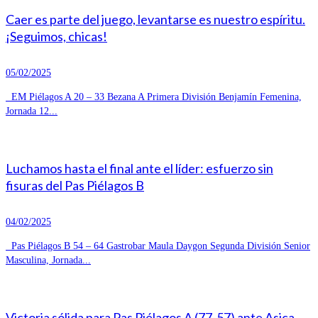
Caer es parte del juego, levantarse es nuestro espíritu.
¡Seguimos, chicas!
05/02/2025
EM Piélagos A 20 – 33 Bezana A Primera División Benjamín Femenina,
Jornada 12...
Luchamos hasta el final ante el líder: esfuerzo sin
fisuras del Pas Piélagos B
04/02/2025
Pas Piélagos B 54 – 64 Gastrobar Maula Daygon Segunda División Senior
Masculina, Jornada...
Victoria sólida para Pas Piélagos A (77-57) ante Asica