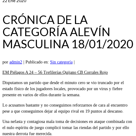
22
Ene 2020
CRÓNICA DE LA
CATEGORÍA ALEVÍN
MASCULINA 18/01/2020
por
admin2
|
Publicado en:
Sin categoría
|
EM Piélagos A 24 – 56 Trefilerías Quijano CB Corrales Rojo
Disputamos un partido que desde el minuto cero se vio truncado por el
estado físico de los jugadores locales, provocado por un virus y fiebre
presente en varios de ellos durante la semana.
Lo acusamos bastante y no conseguimos reforzarnos de cara al encuentro
pese a que conseguimos dejar al equipo rival en 19 puntos al descanso.
Una nefasta y contagiosa mala toma de decisiones en ataque combinada con
el nulo espíritu de juego complicó tomar las riendas del partido y por ello
nuestra derrota fue merecida.