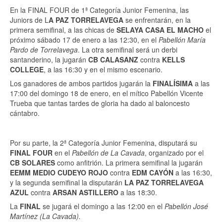
En la FINAL FOUR de 1ª Categoría Junior Femenina, las
Juniors de L
A PAZ TORRELAVEGA
se enfrentarán, en la
primera semifinal, a las chicas de
SELAYA CASA EL MACHO
el
próximo sábado 17 de enero a las 12:30, en el
Pabellón María
Pardo de Torrelavega
. La otra semifinal será un derbi
santanderino, la jugarán
CB CALASANZ
contra
KELLS
COLLEGE
, a las 16:30 y en el mismo escenario.
Los ganadores de ambos partidos jugarán la
FINALÍSIMA
a las
17:00 del domingo 18 de enero, en el mítico Pabellón Vicente
Trueba que tantas tardes de gloria ha dado al baloncesto
cántabro.
Por su parte, la 2ª Categoría Junior Femenina, disputará su
FINAL FOUR
en el
Pabellón de La Cavada
, organizado por el
CB SOLARES
como anfitrión. La primera semifinal la jugarán
EEMM MEDIO CUDEYO ROJO
contra
EDM CAYÓN
a las 16:30,
y la segunda semifinal la disputarán
LA PAZ TORRELAVEGA
AZUL
contra
ARSAN ASTILLERO
a las 18:30.
La
FINAL
se jugará el domingo a las 12:00 en el
Pabellón José
Martínez (La Cavada).