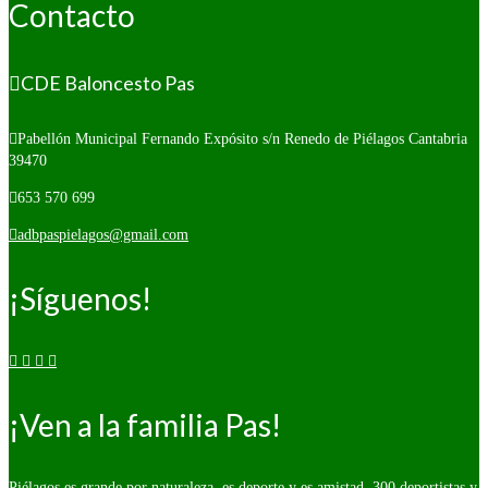
Contacto
CDE Baloncesto Pas
Pabellón Municipal Fernando Expósito s/n
Renedo de Piélagos Cantabria
39470
653 570 699
adbpaspielagos@gmail.com
¡Síguenos!
¡Ven a la familia Pas!
Piélagos es grande por naturaleza, es deporte y es amistad. 300 deportistas y