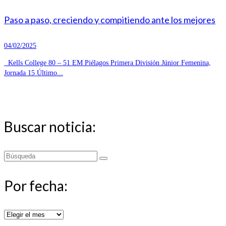
Paso a paso, creciendo y compitiendo ante los mejores
04/02/2025
Kells College 80 – 51 EM Piélagos Primera División Júnior Femenina,
Jornada 15 Último...
Buscar noticia:
Buscar
por:
Por fecha:
Por
fecha: