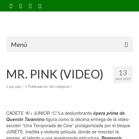
Menú
MR. PINK (VIDEO)
13
NOV 2019
por
pas
|
Publicado en:
Sin categoría
|
CADETE “A”+ JUNIOR “C”/La deslumbrante
ópera prima de
Quentin Tarantino
figura como la décima entrega de la video-
sección “Una Temporada de Cine” protagonizada por el bloque
JUNETE. Insólita y violenta película, donde se mezclan la
sangre, el talento y una apasionante estructura.
Reservoir