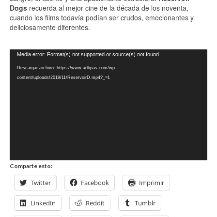
Dogs
recuerda al mejor cine de la década de los noventa,
cuando los films todavía podían ser crudos, emocionantes y
deliciosamente diferentes.
Reproductor
Media error: Format(s) not supported or source(s) not found
de
Descargar archivo: https://www.adbpas.com/wp-
vídeo
content/uploads/2019/11/ReservoirD.mp4?_=1
Comparte esto:
Twitter
Facebook
Imprimir
LinkedIn
Reddit
Tumblr