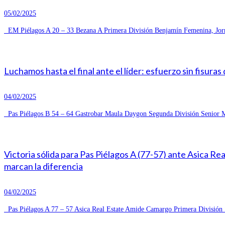
05/02/2025
EM Piélagos A 20 – 33 Bezana A Primera División Benjamín Femenina, Jorn
Luchamos hasta el final ante el líder: esfuerzo sin fisuras
04/02/2025
Pas Piélagos B 54 – 64 Gastrobar Maula Daygon Segunda División Senior Ma
Victoria sólida para Pas Piélagos A (77-57) ante Asica R
marcan la diferencia
04/02/2025
Pas Piélagos A 77 – 57 Asica Real Estate Amide Camargo Primera División S