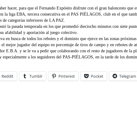
ber hacer, para que el Fernando Expósito disfrute con el gran baloncesto que es
 en la liga EBA, tercera consecutiva en el PAS PIÉLAGOS, club en el que tamb
 de categorías inferiores de LA PAZ.
sputó la pasada temporada en los que promedió dieciocho minutos con siete punt
u afabilidad y aportación al juego colectivo.
tiva en busca de todos los rebotes y el dominio que ejerce en las zonas próxima
a el mejor jugador del equipo en porcentaje de tiros de campo y en rebotes de a
dor E.B.A. y se le va a pedir que colaborando con el resto de jugadores de la p
to y especialmente a los seguidores del PAS-PIÉLAGOS, en la tarde de los domi
Reddit
Tumblr
Pinterest
Pocket
Telegram