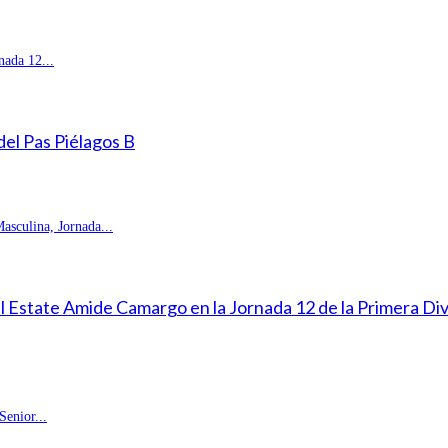
ada 12...
 del Pas Piélagos B
sculina, Jornada...
eal Estate Amide Camargo en la Jornada 12 de la Primera D
enior...