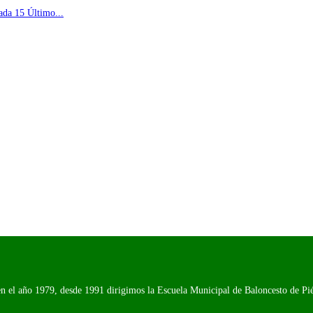
ada 15 Último...
n el año 1979, desde 1991 dirigimos la Escuela Municipal de Baloncesto de Piél