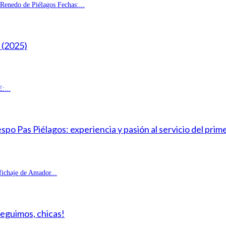
enedo de Piélagos Fechas:...
(2025)
:...
o Pas Piélagos: experiencia y pasión al servicio del prim
fichaje de Amador...
Seguimos, chicas!