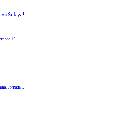
ivo Selaya!
rnada 13...
na, Jornada...