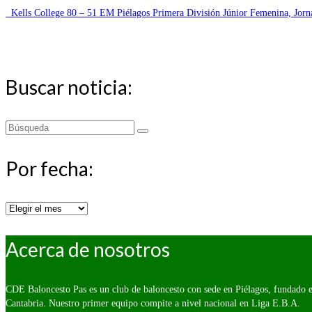
Kells College 80 – 51 EM Piélagos Primera División Júnior Femenina, Jorn
Buscar noticia:
Buscar
por:
Por fecha:
Por
fecha:
Acerca de nosotros
CDE Baloncesto Pas es un club de baloncesto con sede en Piélagos, fundado e
Cantabria. Nuestro primer equipo compite a nivel nacional en Liga E.B.A.