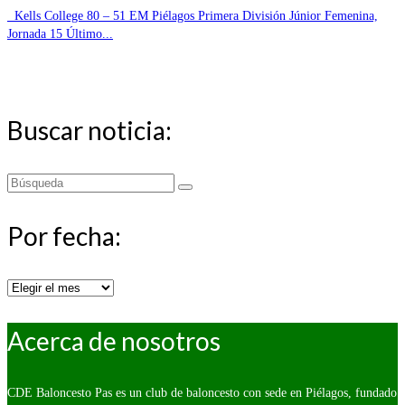
Kells College 80 – 51 EM Piélagos Primera División Júnior Femenina,
Jornada 15 Último...
Buscar noticia:
Buscar
por:
Por fecha:
Por
fecha:
Acerca de nosotros
CDE Baloncesto Pas es un club de baloncesto con sede en Piélagos, fundado