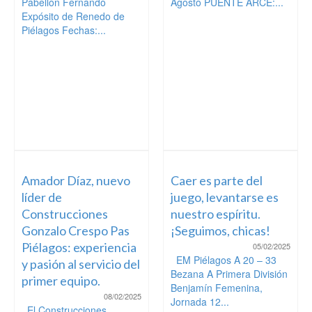
Pabellón Fernando
Agosto PUENTE ARCE:...
Expósito de Renedo de
Piélagos Fechas:...
Amador Díaz, nuevo
Caer es parte del
líder de
juego, levantarse es
Construcciones
nuestro espíritu.
Gonzalo Crespo Pas
¡Seguimos, chicas!
Piélagos: experiencia
05/02/2025
EM Piélagos A 20 – 33
y pasión al servicio del
Bezana A Primera División
primer equipo.
Benjamín Femenina,
08/02/2025
Jornada 12...
El Construcciones