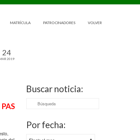
MATRÍCULA
PATROCINADORES
VOLVER
24
MAR 2019
Buscar noticia:
Buscar
 PAS
por:
Por fecha:
esto,
Por
ncia del