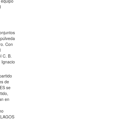
 equipo
l
onjuntos
epúlveda
ro. Con
l
l C. B.
 Ignacio
partido
les de
RES se
tido,
lan en
ho
PIÉLAGOS