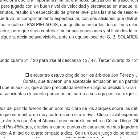
 pero jugado con un buen nivel de velocidad y efectividad en ataque, 
minutos, resulto un espectáculo de primer nivel para las más de seiscie
e tuvo un comportamiento espectacular, con dos aficiones que disfru
final resultó el PAS PIÉLAGOS, que gestionó mejor los dos últimos min
ador, pero que supo controlar mejor sus posesiones y al final desde la
consigue la decimoctava victoria, ante un equipo local del C. B. SOLARES
 cuarto 21 / 20 para irse al descanso 45 / 47. Tercer cuarto 22 / 2
El encuentro estuvo dirigido por los árbitros Jon Pérez y J
Cortés, que tuvieron una aceptable actuación en un partido 
al que el auxiliar, que actuó precipitadamente en alguna decisión. Gran
 una setecientas cincuenta personas animaron a sus equipos con exquisi
tos del partido fueron de un dominio claro de los ataques sobre las de
 que se mostraron muy certeros con el aro rival. Cinco inicial espera
, mientras que Ángel Abascal pone sobre la cancha a César, Diego, Gi
 del Pas-Piélagos, gracias a cuatro puntos de cada uno de sus jugador
cador. A mitad de cuarto empate a diez. Con un buen juego de penetrac