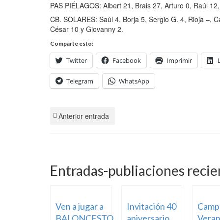
PAS PIÉLAGOS: Albert 21, Brais 27, Arturo 0, Raúl 12,
CB. SOLARES: Saúl 4, Borja 5, Sergio G. 4, Rioja –, C
César 10 y Giovanny 2.
Comparte esto:
Twitter
Facebook
Imprimir
Telegram
WhatsApp
Anterior entrada
Entradas-publiaciones recie
Ven a jugar a
Invitación 40
Camp
BALONCESTO
aniversario
Veran