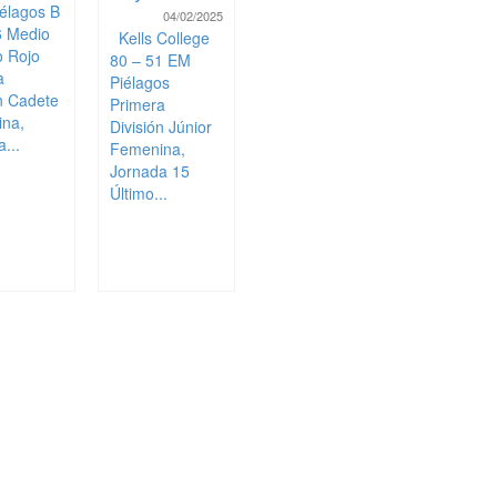
élagos B
04/02/2025
6 Medio
Kells College
 Rojo
80 – 51 EM
a
Piélagos
ón Cadete
Primera
na,
División Júnior
...
Femenina,
Jornada 15
Último...