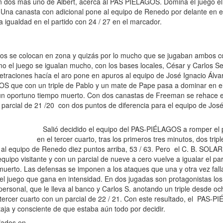
un dos más uno de Albert, acerca al PAS PIÉLAGOS. Domina el juego el
to. Una canasta con adicional pone al equipo de Renedo por delante en e
a igualdad en el partido con 24 / 27 en el marcador.
pos se colocan en zona y quizás por lo mucho que se jugaban ambos c
mo el juego se igualan mucho, con los bases locales, César y Carlos S
raciones hacía el aro pone en apuros al equipo de José Ignacio Álva
S que con un triple de Pablo y un mate de Pape pasa a dominar en e
ar un oportuno tiempo muerto. Con dos canastas de Freeman se rehace e
rcial de 21 /20 con dos puntos de diferencia para el equipo de José
Salió decidido el equipo del PAS-PIÉLAGOS a romper el 
en el tercer cuarto, tras los primeros tres minutos, dos trip
al equipo de Renedo diez puntos arriba, 53 / 63. Pero el C. B. SOLA
ipo visitante y con un parcial de nueve a cero vuelve a igualar el par
o muerto. Las defensas se imponen a los ataques que una y otra vez fal
 el juego que gana en intensidad. En dos jugadas son protagonistas los
ersonal, que le lleva al banco y Carlos S. anotando un triple desde oc
 tercer cuarto con un parcial de 22 / 21. Con este resultado, el PAS-
ja y consciente de que estaba aún todo por decidir.
fados en