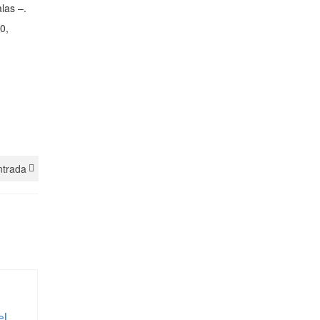
las –.
0,
ntrada
el