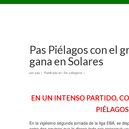
Pas Piélagos con el g
gana en Solares
por
pas
|
Publicado en:
Sin categoría
|
EN UN INTENSO PARTIDO, C
PIÉLAGOS
En la vigésimo segunda jornada de la liga EBA, se disp
entre dos equipos que lo dieron todo por conseguir un