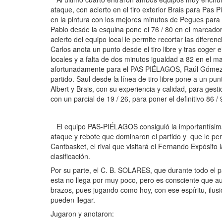
ataque, con acierto en el tiro exterior Brais para Pas P
en la pintura con los mejores minutos de Pegues para e
Pablo desde la esquina pone el 76 / 80 en el marcador.
acierto del equipo local le permite recortar las dife
Carlos anota un punto desde el tiro libre y tras coger
locales y a falta de dos minutos igualdad a 82 en el 
afortunadamente para el PAS PIÉLAGOS, Raúl Gómez, que
partido. Saul desde la línea de tiro libre pone a un 
Albert y Brais, con su experiencia y calidad, para ges
con un parcial de 19 / 26, para poner el definitivo 86 /
El equipo PAS-PIÉLAGOS consiguió la importantísima de
ataque y rebote que dominaron el partido y que le per
Cantbasket, el rival que visitará el Fernando Expósito
clasificación.
Por su parte, el C. B. SOLARES, que durante todo el p
esta no llega por muy poco, pero es consciente que au
brazos, pues jugando como hoy, con ese espíritu, ilusi
pueden llegar.
Jugaron y anotaron: