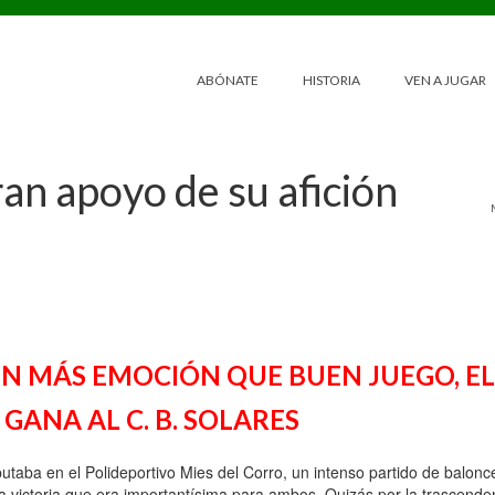
ABÓNATE
HISTORIA
VEN A JUGAR
ran apoyo de su afición
ON MÁS EMOCIÓN QUE BUEN JUEGO, EL
 GANA AL C. B. SOLARES
utaba en el Polideportivo Mies del Corro, un intenso partido de balonc
a victoria que era importantísima para ambos. Quizás por la trascende