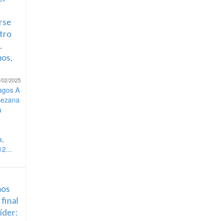
rse
tro
.
os,
/02/2025
agos A
Bezana
a
a,
2...
os
 final
líder: