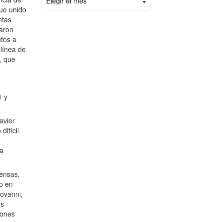
fecha:
que unido
ntas
taron
utos a
 línea de
, que
1 y
avier
difícil
ta
fensas,
do en
ovanni,
es
iones