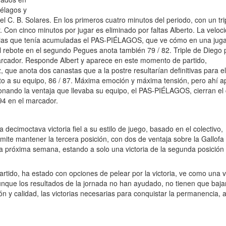
iélagos y
l C. B. Solares. En los primeros cuatro minutos del periodo, con un tri
 Con cinco minutos por jugar es eliminado por faltas Alberto. La veloci
rencias que tenía acumuladas el PAS-PIÉLAGOS, que ve cómo en una jug
 el rebote en el segundo Pegues anota también 79 / 82. Triple de Diego 
marcador. Responde Albert y aparece en este momento de partido,
 anota dos canastas que a la postre resultarían definitivas para el 
punto a su equipo, 86 / 87. Máxima emoción y máxima tensión, pero ahí 
tionando la ventaja que llevaba su equipo, el PAS-PIÉLAGOS, cierran el
 94 en el marcador.
cimoctava victoria fiel a su estilo de juego, basado en el colectivo,
mite mantener la tercera posición, con dos de ventaja sobre la Gallofa
 la próxima semana, estando a solo una victoria de la segunda posición 
artido, ha estado con opciones de pelear por la victoria, ve como una
nque los resultados de la jornada no han ayudado, no tienen que bajar
ón y calidad, las victorias necesarias para conquistar la permanencia, 