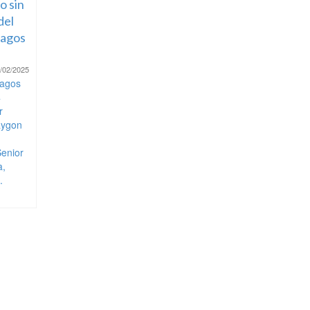
o sin
del
lagos
/02/2025
agos
4
r
aygon
Senior
a,
.