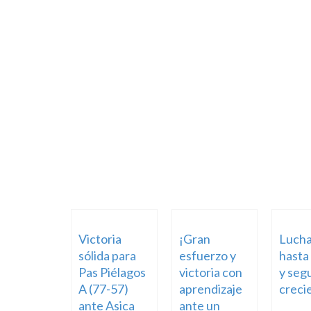
Victoria
¡Gran
Luch
sólida para
esfuerzo y
hasta 
Pas Piélagos
victoria con
y seg
A (77-57)
aprendizaje
creci
ante Asica
ante un