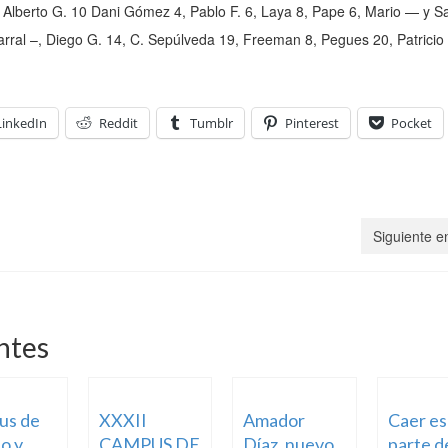
 Alberto G. 10 Dani Gómez 4, Pablo F. 6, Laya 8, Pape 6, Mario — y Sa
arral –, Diego G. 14, C. Sepúlveda 19, Freeman 8, Pegues 20, Patricio 
LinkedIn
Reddit
Tumblr
Pinterest
Pocket
Siguiente e
ntes
us de
XXXII
Amador
Caer es
o y
CAMPUS DE
Díaz, nuevo
parte d