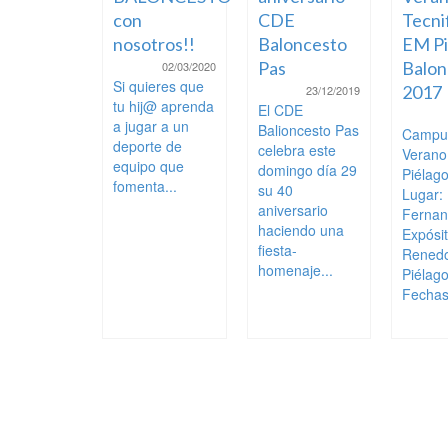
con
CDE
Tecni
nosotros!!
Baloncesto
EM Pi
Pas
Balon
02/03/2020
Si quieres que
2017
23/12/2019
tu hij@ aprenda
El CDE
a jugar a un
Balioncesto Pas
Campu
deporte de
celebra este
Veran
equipo que
domingo día 29
Piélag
fomenta...
su 40
Lugar:
aniversario
Ferna
haciendo una
Expósi
fiesta-
Rened
homenaje...
Piélag
Fechas: