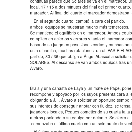
continuas parece que Solares se va en el marcador, 
local, 17 / 15 a dos minutos del final del primer cuar
marcador. Al final del cuarto el marcador demostraba l
En el segundo cuarto, cambió la cara del partido,
ambos equipos se muestran mucho más temerosos.
Se mantiene el equilibrio en el marcador. Ambos equi
compiten en aciertos y errores y tanto el marcador co
basando su juego en posesiones cortas y muchas penet
esta dinámica, muchas rotaciones en el PAS-PIÉLAGO
partido, 30 / 36 que obliga a Ángel Abascal a solicit
SOLARES. Al descanso se van ambos equipos tras un pa
Álvaro.
Brais y una canasta de Laya y un mate de Pape, pone 
recompone y apoyado por los suyos presenta cara al equ
obligando a J. I. Álvaro a solicitar un oportuno tiemp
sus intentos de conseguir anotar con fluidez, se tensa
jugadores locales, Pegues cometiendo su cuarta falta p
metros poniendo a su equipo por delante. Se cierra el
comenzaba el último cuarto con un solo punto de venta
Al último cuarto entraron ambos equipos muy enchu