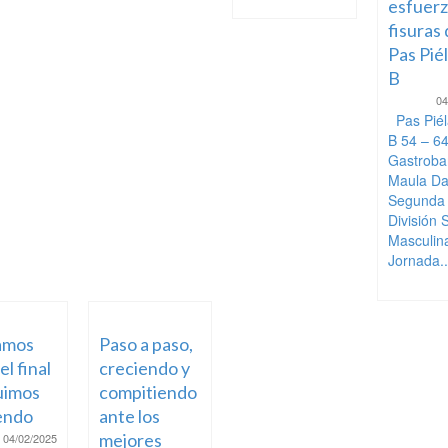
esfuerz
fisuras 
Pas Pié
B
04
Pas Piél
B 54 – 6
Gastroba
Maula D
Segunda
División 
Masculin
Jornada..
amos
Paso a paso,
el final
creciendo y
uimos
compitiendo
endo
ante los
mejores
04/02/2025