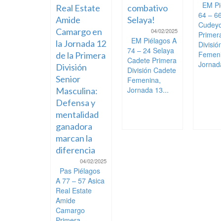
EM Pi
Real Estate
combativo
64 – 6
Amide
Selaya!
Cudeyo
Camargo en
04/02/2025
Primer
EM Piélagos A
la Jornada 12
Divisi
74 – 24 Selaya
Femeni
de la Primera
Cadete Primera
Jornada
División
División Cadete
Senior
Femenina,
Jornada 13...
Masculina:
Defensa y
mentalidad
ganadora
marcan la
diferencia
04/02/2025
Pas Piélagos
A 77 – 57 Asica
Real Estate
Amide
Camargo
Primera