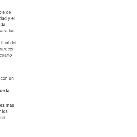
ple de
dad y el
ada,
para los
final del
aparecen
 cuarto
 con un
de la
 vez más
 los
aún