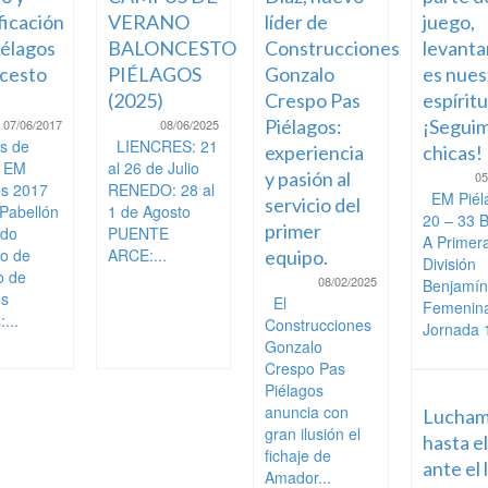
ficación
VERANO
líder de
juego,
élagos
BALONCESTO
Construcciones
levanta
cesto
PIÉLAGOS
Gonzalo
es nues
(2025)
Crespo Pas
espíritu
Piélagos:
¡Seguim
07/06/2017
08/06/2025
s de
LIENCRES: 21
experiencia
chicas!
o EM
al 26 de Julio
y pasión al
05
os 2017
RENEDO: 28 al
EM Piél
servicio del
 Pabellón
1 de Agosto
20 – 33 
primer
ndo
PUENTE
A Primer
to de
ARCE:...
equipo.
División
o de
08/02/2025
Benjamín
os
El
Femenin
...
Construcciones
Jornada 1
Gonzalo
Crespo Pas
Piélagos
anuncia con
Lucham
gran ilusión el
hasta el
fichaje de
ante el 
Amador...