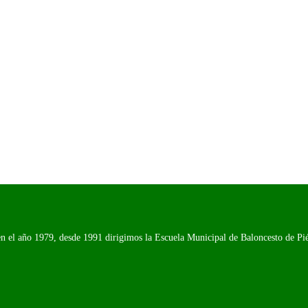
n el año 1979, desde 1991 dirigimos la Escuela Municipal de Baloncesto de Piél