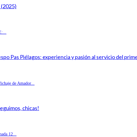
(2025)
:...
o Pas Piélagos: experiencia y pasión al servicio del prim
fichaje de Amador...
Seguimos, chicas!
ada 12...