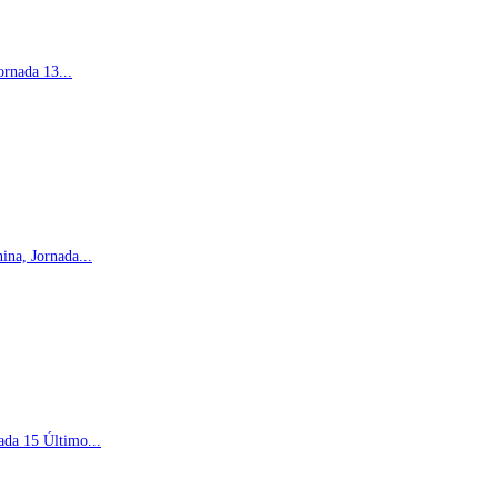
rnada 13...
na, Jornada...
ada 15 Último...