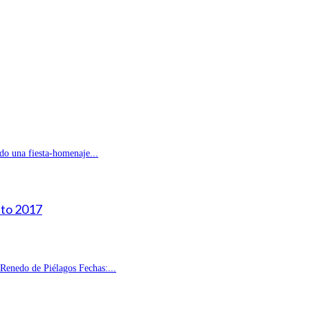
do una fiesta-homenaje...
sto 2017
enedo de Piélagos Fechas:...