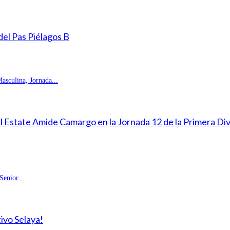
 del Pas Piélagos B
sculina, Jornada...
eal Estate Amide Camargo en la Jornada 12 de la Primera D
enior...
ivo Selaya!