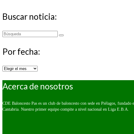
Buscar noticia:
Buscar
por:
Por fecha:
Por
fecha:
Acerca de nosotros
CDE Baloncesto Pas es un club de baloncesto con sede en Piélagos, fundado e
Cantabria. Nuestro primer equipo compite a nivel nacional en Liga E.B.A.