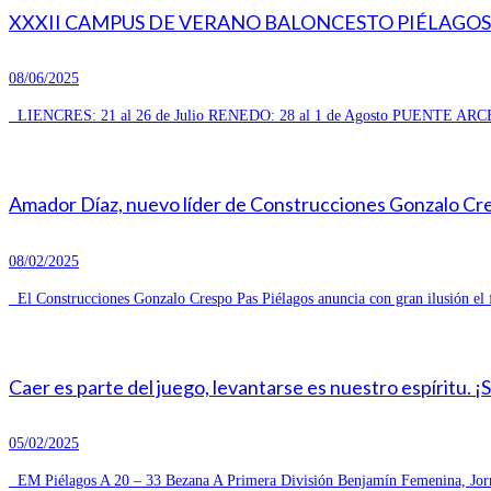
XXXII CAMPUS DE VERANO BALONCESTO PIÉLAGOS 
08/06/2025
LIENCRES: 21 al 26 de Julio RENEDO: 28 al 1 de Agosto PUENTE ARCE
Amador Díaz, nuevo líder de Construcciones Gonzalo Cresp
08/02/2025
El Construcciones Gonzalo Crespo Pas Piélagos anuncia con gran ilusión el 
Caer es parte del juego, levantarse es nuestro espíritu. ¡
05/02/2025
EM Piélagos A 20 – 33 Bezana A Primera División Benjamín Femenina, Jorn