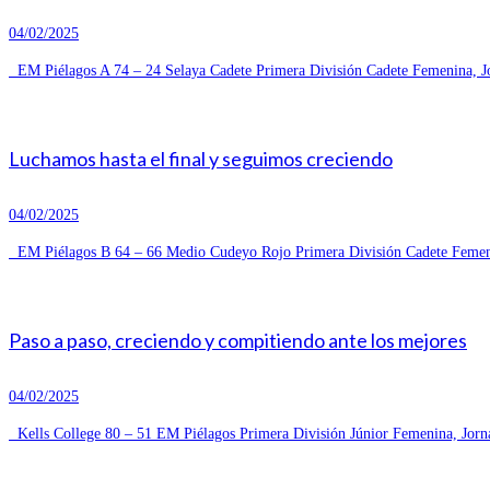
04/02/2025
EM Piélagos A 74 – 24 Selaya Cadete Primera División Cadete Femenina, Jo
Luchamos hasta el final y seguimos creciendo
04/02/2025
EM Piélagos B 64 – 66 Medio Cudeyo Rojo Primera División Cadete Femeni
Paso a paso, creciendo y compitiendo ante los mejores
04/02/2025
Kells College 80 – 51 EM Piélagos Primera División Júnior Femenina, Jorn