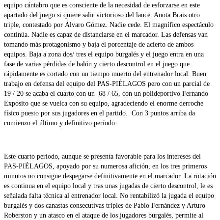
equipo cántabro que es consciente de la necesidad de esforzarse en este
apartado del juego si quiere salir victorioso del lance. Anota Brais otro
triple, contestado por Álvaro Gómez. Nadie cede. El magnífico espectáculo
continúa. Nadie es capaz de distanciarse en el marcador. Las defensas van
tomando más protagonismo y baja el porcentaje de acierto de ambos
equipos. Baja a zona dos/ tres el equipo burgalés y el juego entra en una
fase de varias pérdidas de balón y cierto descontrol en el juego que
rápidamente es cortado con un tiempo muerto del entrenador local. Buen
trabajo en defensa del equipo del PAS-PIÉLAGOS pero con un parcial de
19 / 20 se acaba el cuarto con un 68 / 65, con un polideportivo Fernando
Expósito que se vuelca con su equipo, agradeciendo el enorme derroche
físico puesto por sus jugadores en el partido. Con 3 puntos arriba da
comienzo el último y definitivo período.
Este cuarto período, aunque se presenta favorable para los intereses del
PAS-PIÉLAGOS, apoyado por su numerosa afición, en los tres primeros
minutos no consigue despegarse definitivamente en el marcador. La rotación
es continua en el equipo local y tras unas jugadas de cierto descontrol, le es
señalada falta técnica al entrenador local. No rentabilizó la jugada el equipo
burgalés y dos canastas consecutivas triples de Pablo Fernández y Arturo
Roberston y un atasco en el ataque de los jugadores burgalés, permite al