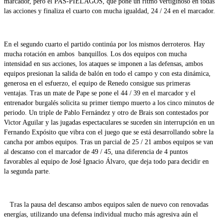
marcador, pero el PAS-PIÉLAGOS, que pone un ritmo vertiginoso en todas
las acciones y finaliza el cuarto con mucha igualdad, 24 / 24 en el marcador.
En el segundo cuarto el partido continúa por los mismos derroteros. Hay
mucha rotación en ambos banquillos. Los dos equipos con mucha
intensidad en sus acciones, los ataques se imponen a las defensas, ambos
equipos presionan la salida de balón en todo el campo y con esta dinámica,
generosa en el esfuerzo, el equipo de Renedo consigue sus primeras
ventajas. Tras un mate de Pape se pone el 44 / 39 en el marcador y el
entrenador burgalés solicita su primer tiempo muerto a los cinco minutos de
periodo. Un triple de Pablo Fernández y otro de Brais son contestados por
Victor Aguilar y las jugadas espectaculares se suceden sin interrupción en un
Fernando Expósito que vibra con el juego que se está desarrollando sobre la
cancha por ambos equipos. Tras un parcial de 25 / 21 ambos equipos se van
al descanso con el marcador de 49 / 45, una diferencia de 4 puntos
favorables al equipo de José Ignacio Álvaro, que deja todo para decidir en
la segunda parte.
Tras la pausa del descanso ambos equipos salen de nuevo con renovadas
energías, utilizando una defensa individual mucho más agresiva aún el