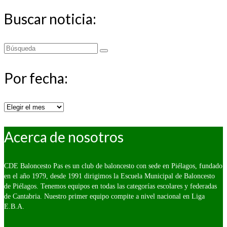
Buscar noticia:
Buscar
por:
Por fecha:
Por
fecha:
Acerca de nosotros
CDE Baloncesto Pas es un club de baloncesto con sede en Piélagos, fundado
en el año 1979, desde 1991 dirigimos la Escuela Municipal de Baloncesto
de Piélagos. Tenemos equipos en todas las categorías escolares y federadas
de Cantabria. Nuestro primer equipo compite a nivel nacional en Liga
E.B.A.