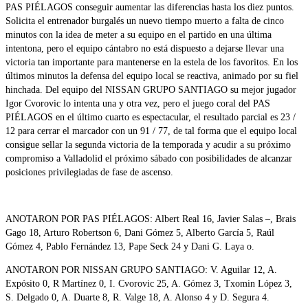
PAS PIÉLAGOS conseguir aumentar las diferencias hasta los diez puntos.
Solicita el entrenador burgalés un nuevo tiempo muerto a falta de cinco
minutos con la idea de meter a su equipo en el partido en una última
intentona, pero el equipo cántabro no está dispuesto a dejarse llevar una
victoria tan importante para mantenerse en la estela de los favoritos. En los
últimos minutos la defensa del equipo local se reactiva, animado por su fiel
hinchada. Del equipo del NISSAN GRUPO SANTIAGO su mejor jugador
Igor Cvorovic lo intenta una y otra vez, pero el juego coral del PAS
PIÉLAGOS en el último cuarto es espectacular, el resultado parcial es 23 /
12 para cerrar el marcador con un 91 / 77, de tal forma que el equipo local
consigue sellar la segunda victoria de la temporada y acudir a su próximo
compromiso a Valladolid el próximo sábado con posibilidades de alcanzar
posiciones privilegiadas de fase de ascenso.
ANOTARON POR PAS PIÉLAGOS: Albert Real 16, Javier Salas –, Brais
Gago 18, Arturo Robertson 6, Dani Gómez 5, Alberto García 5, Raúl
Gómez 4, Pablo Fernández 13, Pape Seck 24 y Dani G. Laya o.
ANOTARON POR NISSAN GRUPO SANTIAGO: V. Aguilar 12, A.
Expósito 0, R Martínez 0, I. Cvorovic 25, A. Gómez 3, Txomin López 3,
S. Delgado 0, A. Duarte 8, R. Valge 18, A. Alonso 4 y D. Segura 4.