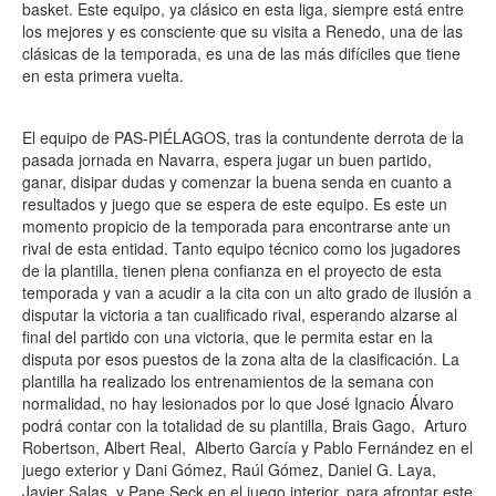
basket. Este equipo, ya clásico en esta liga, siempre está entre
los mejores y es consciente que su visita a Renedo, una de las
clásicas de la temporada, es una de las más difíciles que tiene
en esta primera vuelta.
El equipo de PAS-PIÉLAGOS, tras la contundente derrota de la
pasada jornada en Navarra, espera jugar un buen partido,
ganar, disipar dudas y comenzar la buena senda en cuanto a
resultados y juego que se espera de este equipo. Es este un
momento propicio de la temporada para encontrarse ante un
rival de esta entidad. Tanto equipo técnico como los jugadores
de la plantilla, tienen plena confianza en el proyecto de esta
temporada y van a acudir a la cita con un alto grado de ilusión a
disputar la victoria a tan cualificado rival, esperando alzarse al
final del partido con una victoria, que le permita estar en la
disputa por esos puestos de la zona alta de la clasificación. La
plantilla ha realizado los entrenamientos de la semana con
normalidad, no hay lesionados por lo que José Ignacio Álvaro
podrá contar con la totalidad de su plantilla, Brais Gago,
Arturo
Robertson, Albert Real,
Alberto García y Pablo Fernández en el
juego exterior y Dani Gómez, Raúl Gómez, Daniel G. Laya,
Javier Salas
y Pape Seck en el juego interior, para afrontar este