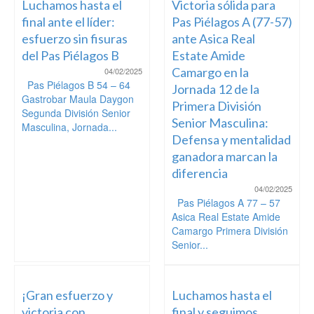
Luchamos hasta el
Victoria sólida para
final ante el líder:
Pas Piélagos A (77-57)
esfuerzo sin fisuras
ante Asica Real
del Pas Piélagos B
Estate Amide
Camargo en la
04/02/2025
Pas Piélagos B 54 – 64
Jornada 12 de la
Gastrobar Maula Daygon
Primera División
Segunda División Senior
Senior Masculina:
Masculina, Jornada...
Defensa y mentalidad
ganadora marcan la
diferencia
04/02/2025
Pas Piélagos A 77 – 57
Asica Real Estate Amide
Camargo Primera División
Senior...
¡Gran esfuerzo y
Luchamos hasta el
victoria con
final y seguimos