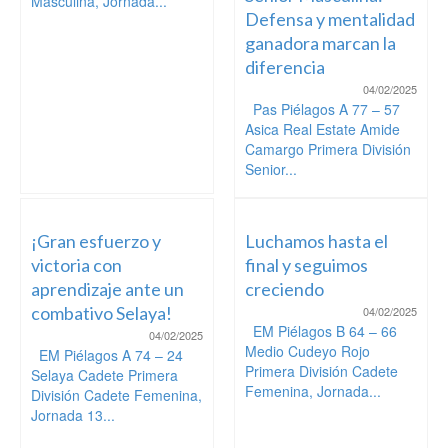
Masculina, Jornada...
Defensa y mentalidad
ganadora marcan la
diferencia
04/02/2025
Pas Piélagos A 77 – 57
Asica Real Estate Amide
Camargo Primera División
Senior...
¡Gran esfuerzo y
Luchamos hasta el
victoria con
final y seguimos
aprendizaje ante un
creciendo
combativo Selaya!
04/02/2025
EM Piélagos B 64 – 66
04/02/2025
Medio Cudeyo Rojo
EM Piélagos A 74 – 24
Primera División Cadete
Selaya Cadete Primera
Femenina, Jornada...
División Cadete Femenina,
Jornada 13...