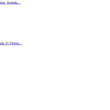
na, Jornada...
ada 15 Último...