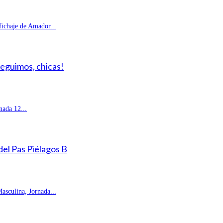
fichaje de Amador...
Seguimos, chicas!
ada 12...
 del Pas Piélagos B
sculina, Jornada...