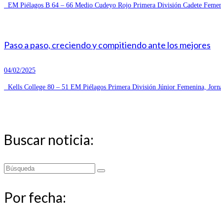
EM Piélagos B 64 – 66 Medio Cudeyo Rojo Primera División Cadete Femeni
Paso a paso, creciendo y compitiendo ante los mejores
04/02/2025
Kells College 80 – 51 EM Piélagos Primera División Júnior Femenina, Jorn
Buscar noticia:
Buscar
por:
Por fecha: