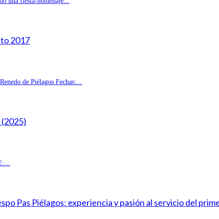
do una fiesta-homenaje...
sto 2017
enedo de Piélagos Fechas:...
(2025)
:...
o Pas Piélagos: experiencia y pasión al servicio del prim