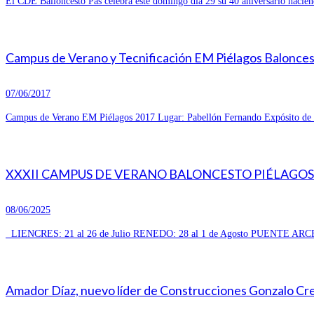
El CDE Balioncesto Pas celebra este domingo día 29 su 40 aniversario hacien
Campus de Verano y Tecnificación EM Piélagos Balonce
07/06/2017
Campus de Verano EM Piélagos 2017 Lugar: Pabellón Fernando Expósito de R
XXXII CAMPUS DE VERANO BALONCESTO PIÉLAGOS 
08/06/2025
LIENCRES: 21 al 26 de Julio RENEDO: 28 al 1 de Agosto PUENTE ARCE
Amador Díaz, nuevo líder de Construcciones Gonzalo Cresp