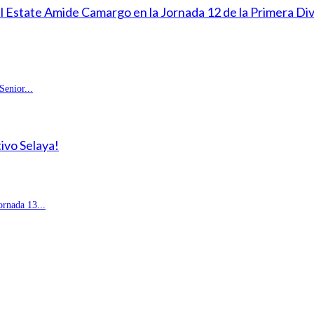
eal Estate Amide Camargo en la Jornada 12 de la Primera D
enior...
ivo Selaya!
rnada 13...