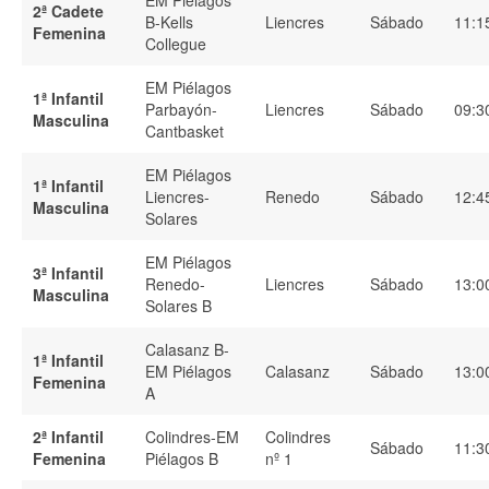
EM Piélagos
2ª Cadete
B-Kells
Liencres
Sábado
11:1
Femenina
Collegue
EM Piélagos
1ª Infantil
Parbayón-
Liencres
Sábado
09:3
Masculina
Cantbasket
EM Piélagos
1ª Infantil
Liencres-
Renedo
Sábado
12:4
Masculina
Solares
EM Piélagos
3ª Infantil
Renedo-
Liencres
Sábado
13:0
Masculina
Solares B
Calasanz B-
1ª Infantil
EM Piélagos
Calasanz
Sábado
13:0
Femenina
A
2ª Infantil
Colindres-EM
Colindres
Sábado
11:3
Femenina
Piélagos B
nº 1