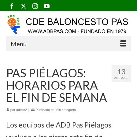
Menú
PAS PIÉLAGOS:
13
ABR 2018
HORARIOS PARA
EL FIN DE SEMANA
por
admin2
|
Publicado en:
Sin categoría
|
Los equipos de ADB Pas Piélagos
vuelven a las pistas este fin de