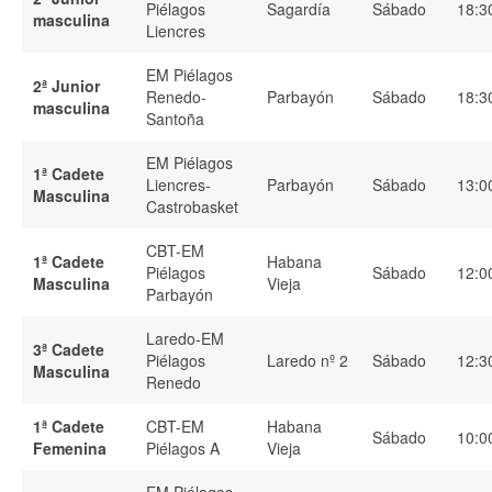
Piélagos
Sagardía
Sábado
18:3
masculina
Liencres
EM Piélagos
2ª Junior
Renedo-
Parbayón
Sábado
18:3
masculina
Santoña
EM Piélagos
1ª Cadete
Liencres-
Parbayón
Sábado
13:0
Masculina
Castrobasket
CBT-EM
1ª Cadete
Habana
Piélagos
Sábado
12:0
Masculina
Vieja
Parbayón
Laredo-EM
3ª Cadete
Piélagos
Laredo nº 2
Sábado
12:3
Masculina
Renedo
1ª Cadete
CBT-EM
Habana
Sábado
10:0
Femenina
Piélagos A
Vieja