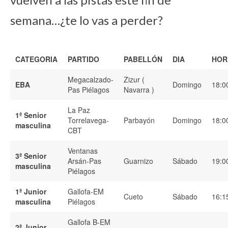
semana…¿te lo vas a perder?
CATEGORIA
PARTIDO
PABELLÓN
DIA
HOR
Megacalzado-
Zizur (
EBA
Domingo
18:0
Pas Piélagos
Navarra )
La Paz
1ª Senior
Torrelavega-
Parbayón
Domingo
18:0
masculina
CBT
Ventanas
3ª Senior
Arsán-Pas
Guarnizo
Sábado
19:0
masculina
Piélagos
1ª Junior
Gallofa-EM
Cueto
Sábado
16:1
masculina
Piélagos
Gallofa B-EM
2ª Junior