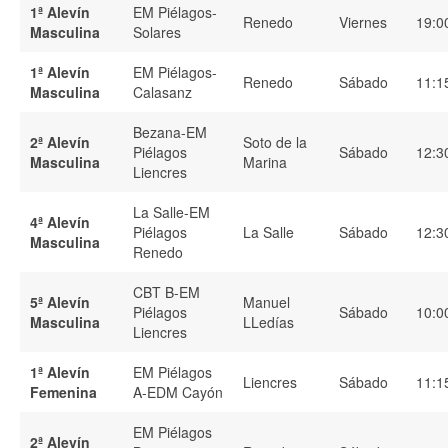
1ª Alevín
EM Piélagos-
Renedo
Viernes
19:0
Masculina
Solares
1ª Alevín
EM Piélagos-
Renedo
Sábado
11:1
Masculina
Calasanz
Bezana-EM
2ª Alevín
Soto de la
Piélagos
Sábado
12:3
Masculina
Marina
Liencres
La Salle-EM
4ª Alevín
Piélagos
La Salle
Sábado
12:3
Masculina
Renedo
CBT B-EM
5ª Alevín
Manuel
Piélagos
Sábado
10:0
Masculina
LLedías
Liencres
1ª Alevín
EM Piélagos
Liencres
Sábado
11:1
Femenina
A-EDM Cayón
EM Piélagos
2ª Alevín