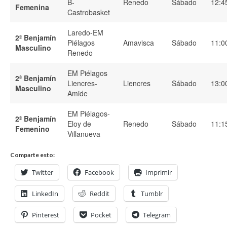
B-
Renedo
Sábado
12:4
Femenina
Castrobasket
Laredo-EM
2ª Benjamín
Piélagos
Amavisca
Sábado
11:0
Masculino
Renedo
EM Piélagos
2ª Benjamín
Liencres-
Liencres
Sábado
13:0
Masculino
Amide
EM Piélagos-
2ª Benjamín
Eloy de
Renedo
Sábado
11:1
Femenino
Villanueva
Comparte esto:
Twitter
Facebook
Imprimir
LinkedIn
Reddit
Tumblr
Pinterest
Pocket
Telegram