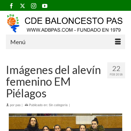
Menú
Imágenes del alevín
22
FEB 2018
femenino EM
Piélagos
por
pas
|
Publicado en:
Sin categoría
|