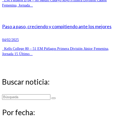
EM Piélagos B 64 – 66 Medio Cudeyo Rojo Primera División Cadete
Femenina, Jornada...
Paso a paso, creciendo y compitiendo ante los mejores
04/02/2025
Kells College 80 – 51 EM Piélagos Primera División Júnior Femenina,
Jornada 15 Último...
Buscar noticia:
Buscar
por:
Por fecha: