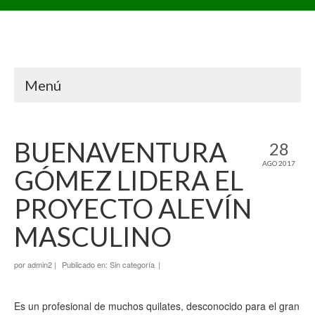
Menú
BUENAVENTURA
28
AGO 2017
GÓMEZ LIDERA EL
PROYECTO ALEVÍN
MASCULINO
por
admin2
|
Publicado en:
Sin categoría
|
Es un profesional de muchos quilates, desconocido para el gran