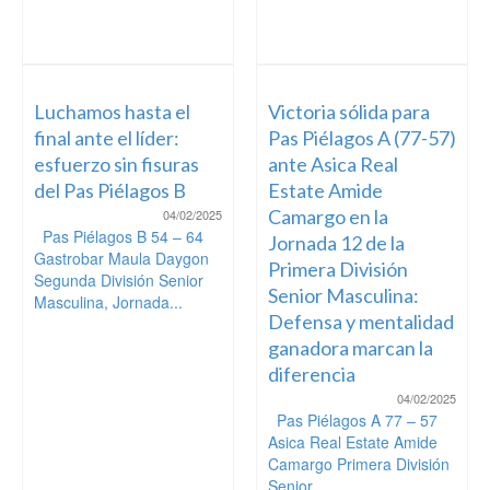
Luchamos hasta el
Victoria sólida para
final ante el líder:
Pas Piélagos A (77-57)
esfuerzo sin fisuras
ante Asica Real
del Pas Piélagos B
Estate Amide
Camargo en la
04/02/2025
Pas Piélagos B 54 – 64
Jornada 12 de la
Gastrobar Maula Daygon
Primera División
Segunda División Senior
Senior Masculina:
Masculina, Jornada...
Defensa y mentalidad
ganadora marcan la
diferencia
04/02/2025
Pas Piélagos A 77 – 57
Asica Real Estate Amide
Camargo Primera División
Senior...