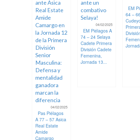
ante Asica
ante un
EM Pi
Real Estate
combativo
64 – 6
Amide
Selaya!
Cudeyo
Camargo en
04/02/2025
Primer
EM Piélagos A
la Jornada 12
Divisi
74 – 24 Selaya
Femeni
de la Primera
Cadete Primera
Jornada
División
División Cadete
Senior
Femenina,
Jornada 13...
Masculina:
Defensa y
mentalidad
ganadora
marcan la
diferencia
04/02/2025
Pas Piélagos
A 77 – 57 Asica
Real Estate
Amide
Camargo