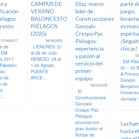
o y
CAMPUS DE
Díaz, nuevo
parte d
ficación
VERANO
líder de
juego,
élagos
BALONCESTO
Construcciones
levanta
cesto
PIÉLAGOS
Gonzalo
es nues
(2025)
Crespo Pas
espíritu
Piélagos:
¡Seguim
07/06/2017
08/06/2025
s de
LIENCRES: 21
experiencia
chicas!
o EM
al 26 de Julio
y pasión al
05
os 2017
RENEDO: 28 al
EM Piél
servicio del
 Pabellón
1 de Agosto
20 – 33 
primer
ndo
PUENTE
A Primer
to de
ARCE:...
equipo.
División
o de
08/02/2025
Benjamín
os
El
Femenin
...
Construcciones
Jornada 1
Gonzalo
Crespo Pas
Piélagos
anuncia con
Lucham
gran ilusión el
hasta el
fichaje de
ante el 