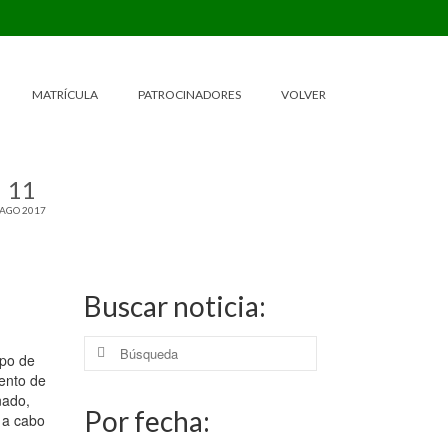
MATRÍCULA
PATROCINADORES
VOLVER
11
AGO 2017
Buscar noticia:
Buscar
upo de
por:
ento de
nado,
Por fecha:
r a cabo