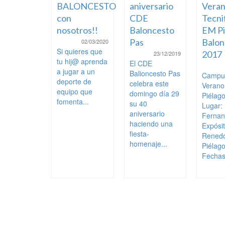
BALONCESTO
aniversario
Veran
con
CDE
Tecni
nosotros!!
Baloncesto
EM Pi
Pas
Balon
02/03/2020
Si quieres que
2017
23/12/2019
tu hij@ aprenda
El CDE
a jugar a un
Balioncesto Pas
Campu
deporte de
celebra este
Veran
equipo que
domingo día 29
Piélag
fomenta...
su 40
Lugar:
aniversario
Ferna
haciendo una
Expósi
fiesta-
Rened
homenaje...
Piélag
Fechas: