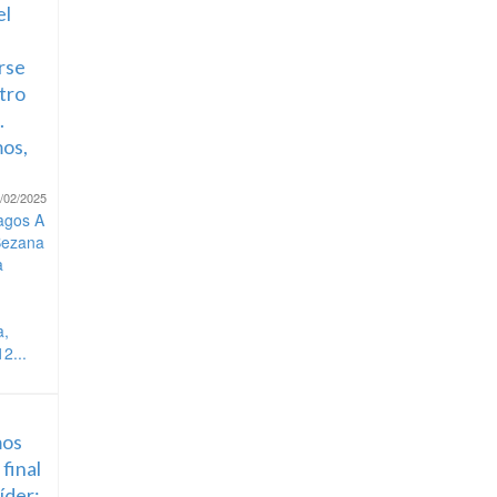
el
rse
tro
.
os,
/02/2025
agos A
Bezana
a
a,
2...
os
 final
líder: