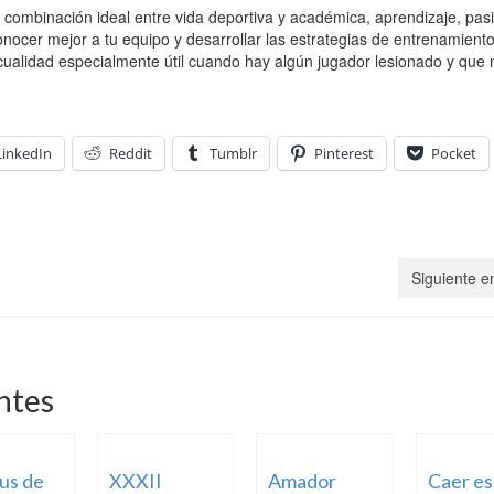
combinación ideal entre vida deportiva y académica, aprendizaje, pas
conocer mejor a tu equipo y desarrollar las estrategias de entrenamient
ualidad especialmente útil cuando hay algún jugador lesionado y que 
LinkedIn
Reddit
Tumblr
Pinterest
Pocket
Siguiente e
ntes
us de
XXXII
Amador
Caer es