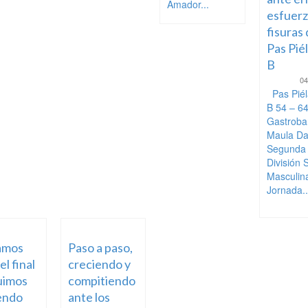
Amador...
esfuerz
fisuras 
Pas Pié
B
04
Pas Piél
B 54 – 6
Gastroba
Maula D
Segunda
División 
Masculin
Jornada..
amos
Paso a paso,
el final
creciendo y
uimos
compitiendo
endo
ante los