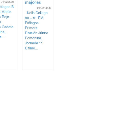
mejores
04/02/2025
élagos B
04/02/2025
6 Medio
Kells College
 Rojo
80 – 51 EM
a
Piélagos
ón Cadete
Primera
na,
División Júnior
...
Femenina,
Jornada 15
Último...