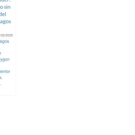
o sin
del
lagos
/02/2025
agos
4
r
aygon
Senior
a,
.