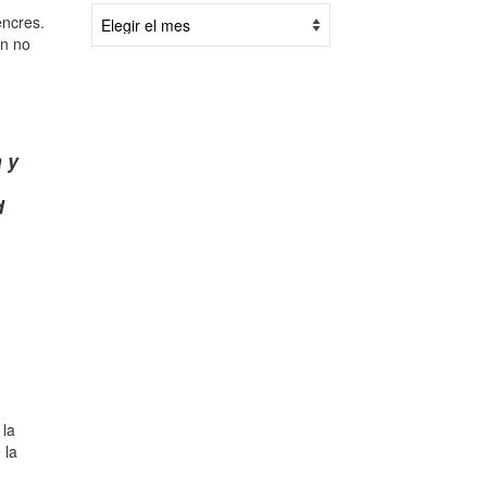
Por
encres.
fecha:
ón no
 y
d
 la
 la