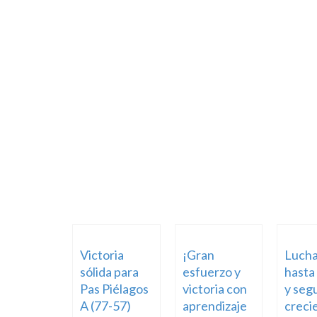
Victoria
¡Gran
Luch
sólida para
esfuerzo y
hasta 
Pas Piélagos
victoria con
y seg
A (77-57)
aprendizaje
creci