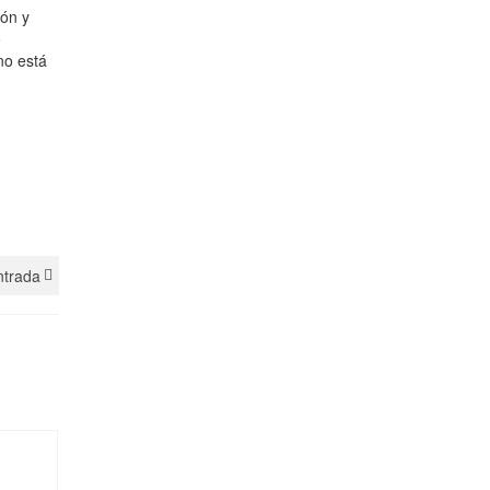
ión y
o
no está
ntrada