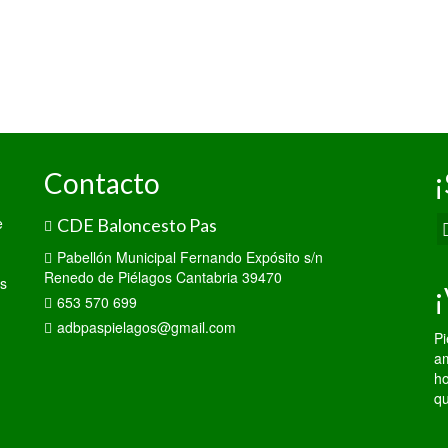
Contacto
¡
e
CDE Baloncesto Pas
Pabellón Municipal Fernando Expósito s/n
Renedo de Piélagos Cantabria 39470
os
¡
653 570 699
adbpaspielagos@gmail.com
Pi
am
ho
qu