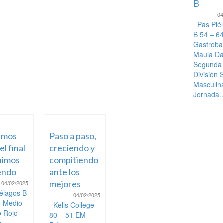
B
04
Pas Piél
B 54 – 6
Gastroba
Maula D
Segunda
División 
Masculin
Jornada..
amos
Paso a paso,
el final
creciendo y
uimos
compitiendo
endo
ante los
mejores
04/02/2025
élagos B
04/02/2025
6 Medio
Kells College
 Rojo
80 – 51 EM
a