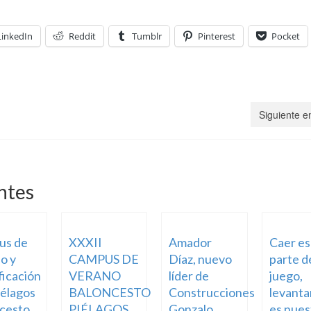
LinkedIn
Reddit
Tumblr
Pinterest
Pocket
Siguiente e
ntes
us de
XXXII
Amador
Caer es
o y
CAMPUS DE
Díaz, nuevo
parte d
ficación
VERANO
líder de
juego,
élagos
BALONCESTO
Construcciones
levanta
cesto
PIÉLAGOS
Gonzalo
es nues