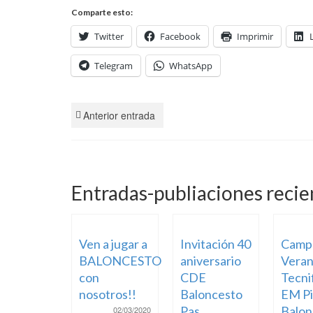
Comparte esto:
Twitter
Facebook
Imprimir
Telegram
WhatsApp
Anterior entrada
Entradas-publiaciones recie
Ven a jugar a
Invitación 40
Camp
BALONCESTO
aniversario
Veran
con
CDE
Tecni
nosotros!!
Baloncesto
EM Pi
Pas
Balon
02/03/2020