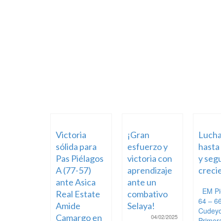
Victoria
¡Gran
Luch
sólida para
esfuerzo y
hasta 
Pas Piélagos
victoria con
y seg
A (77-57)
aprendizaje
creci
ante Asica
ante un
EM Pi
Real Estate
combativo
64 – 6
Amide
Selaya!
Cudeyo
Camargo en
04/02/2025
Primer