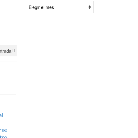
Por
fecha:
ntrada
el
rse
tro