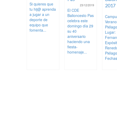
Si quieres que
2017
23/12/2019
tu hij@ aprenda
El CDE
a jugar a un
Balioncesto Pas
Campu
deporte de
celebra este
Veran
equipo que
domingo día 29
Piélag
fomenta...
su 40
Lugar:
aniversario
Ferna
haciendo una
Expósi
fiesta-
Rened
homenaje...
Piélag
Fechas: