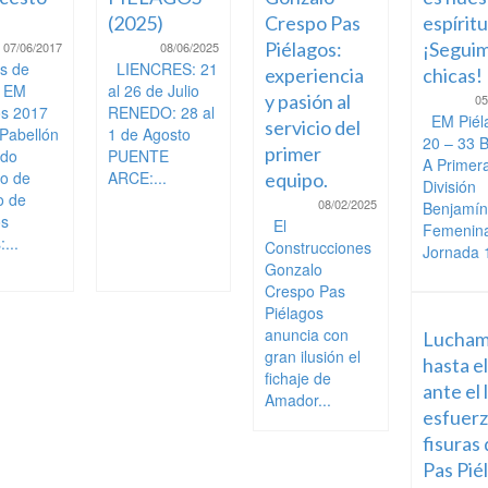
(2025)
Crespo Pas
espíritu
Piélagos:
¡Seguim
07/06/2017
08/06/2025
s de
LIENCRES: 21
experiencia
chicas!
o EM
al 26 de Julio
y pasión al
05
os 2017
RENEDO: 28 al
EM Piél
servicio del
 Pabellón
1 de Agosto
20 – 33 
primer
ndo
PUENTE
A Primer
to de
ARCE:...
equipo.
División
o de
08/02/2025
Benjamín
os
El
Femenin
...
Construcciones
Jornada 1
Gonzalo
Crespo Pas
Piélagos
anuncia con
Lucham
gran ilusión el
hasta el
fichaje de
ante el 
Amador...
esfuerz
fisuras 
Pas Pié