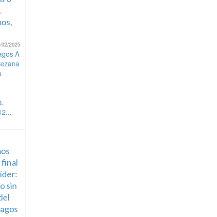
.
os,
/02/2025
agos A
Bezana
a
a,
2...
os
 final
líder:
o sin
del
lagos