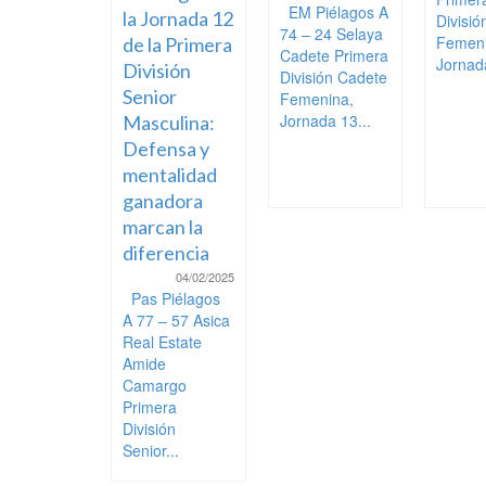
EM Piélagos A
la Jornada 12
Divisi
74 – 24 Selaya
Femeni
de la Primera
Cadete Primera
Jornada
División
División Cadete
Senior
Femenina,
Jornada 13...
Masculina:
Defensa y
mentalidad
ganadora
marcan la
diferencia
04/02/2025
Pas Piélagos
A 77 – 57 Asica
Real Estate
Amide
Camargo
Primera
División
Senior...