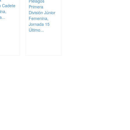
Piélagos
ón Cadete
Primera
na,
División Júnior
...
Femenina,
Jornada 15
Último...