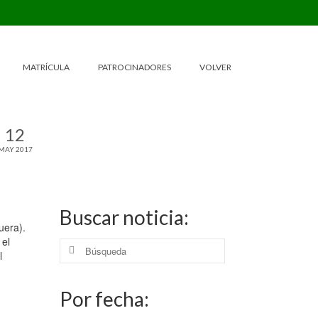
MATRÍCULA
PATROCINADORES
VOLVER
12
MAY 2017
Buscar noticia:
uera).
 el
Buscar
l
por:
Por fecha: