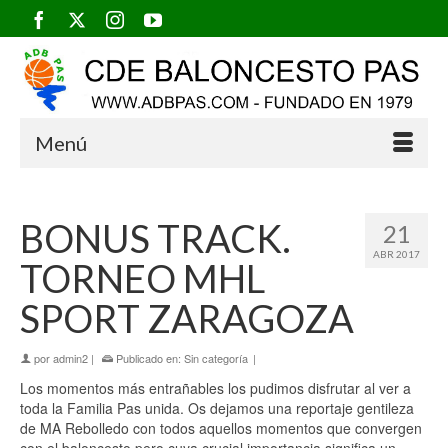
Menú
BONUS TRACK.
21
ABR 2017
TORNEO MHL
SPORT ZARAGOZA
por
admin2
|
Publicado en:
Sin categoría
|
Los momentos más entrañables los pudimos disfrutar al ver a
toda la Familia Pas unida. Os dejamos una reportaje gentileza
de MA Rebolledo con todos aquellos momentos que convergen
con el baloncesto pero cuya crucial importancia significa un