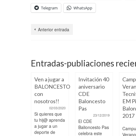
Telegram
WhatsApp
Anterior entrada
Entradas-publiaciones recie
Ven a jugar a
Invitación 40
Camp
BALONCESTO
aniversario
Veran
con
CDE
Tecni
nosotros!!
Baloncesto
EM Pi
Pas
Balon
02/03/2020
Si quieres que
2017
23/12/2019
 a paso,
tu hij@ aprenda
El CDE
ciendo y
a jugar a un
Balioncesto Pas
Campu
pitiendo
deporte de
celebra este
Veran