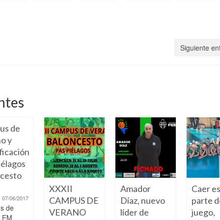
Siguiente en
ntes
us de
o y
ficación
élagos
cesto
XXXII
Amador
Caer e
07/06/2017
CAMPUS DE
Díaz, nuevo
parte d
s de
VERANO
líder de
juego,
o EM