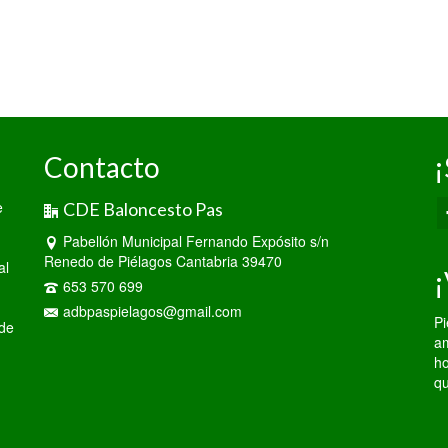
Contacto
¡
e
CDE Baloncesto Pas
Pabellón Municipal Fernando Expósito s/n
Renedo de Piélagos Cantabria 39470
al
¡
653 570 699
adbpaspielagos@gmail.com
Pi
 de
am
ho
qu