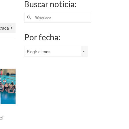
Buscar noticia:
Buscar
por:
trada
Por fecha:
Por
Elegir el mes
fecha:
s
Luchamos
Victoria
¡Gran
el
hasta el final
sólida para
esfuerzo
ante el líder:
Pas Piélagos
victoria 