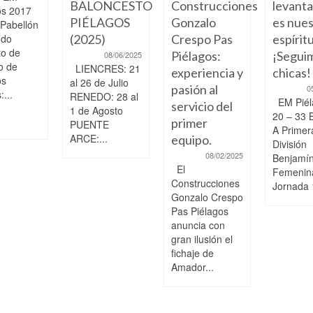
BALONCESTO
Construcciones
levant
os 2017
PIÉLAGOS
Gonzalo
es nue
 Pabellón
ndo
(2025)
Crespo Pas
espíritu
to de
Piélagos:
¡Segui
08/06/2025
o de
LIENCRES: 21
experiencia y
chicas!
os
al 26 de Julio
pasión al
0
...
RENEDO: 28 al
EM Piél
servicio del
1 de Agosto
20 – 33 
primer
PUENTE
A Primer
ARCE:...
equipo.
División
08/02/2025
Benjamí
El
Femenin
Construcciones
Jornada 
Gonzalo Crespo
Pas Piélagos
anuncia con
gran ilusión el
fichaje de
Amador...