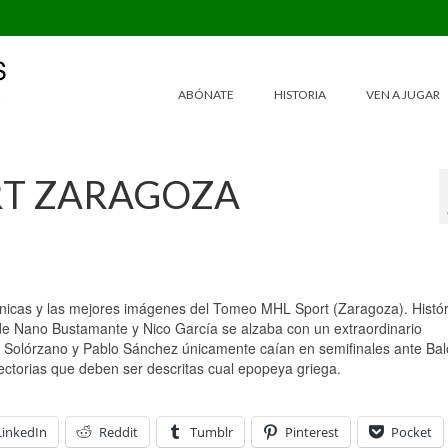
ABÓNATE
HISTORIA
VEN A JUGAR
RT ZARAGOZA
nicas y las mejores imágenes del Tomeo MHL Sport (Zaragoza). Histór
de Nano Bustamante y Nico García se alzaba con un extraordinario
io Solórzano y Pablo Sánchez únicamente caían en semifinales ante Ba
ectorias que deben ser descritas cual epopeya griega.
LinkedIn
Reddit
Tumblr
Pinterest
Pocket