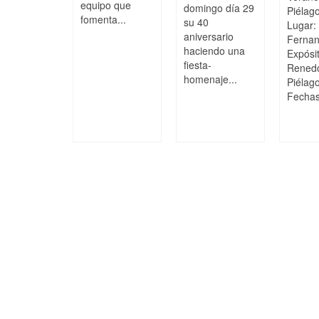
 los
equipo que
domingo día 29
Piélag
fomenta...
ores
su 40
Lugar:
aniversario
Ferna
04/02/2025
haciendo una
s College
Expósi
fiesta-
 51 EM
Rened
homenaje...
agos
Piélag
era División
Fechas:
or
nina,
ada 15
o...