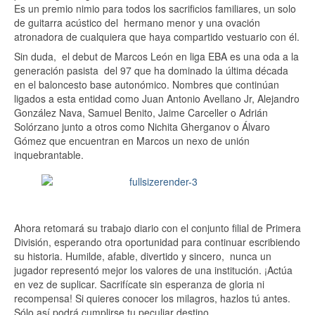
Es un premio nimio para todos los sacrificios familiares, un solo
de guitarra acústico del hermano menor y una ovación
atronadora de cualquiera que haya compartido vestuario con él.
Sin duda, el debut de Marcos León en liga EBA es una oda a la
generación pasista del 97 que ha dominado la última década
en el baloncesto base autonómico. Nombres que continúan
ligados a esta entidad como Juan Antonio Avellano Jr, Alejandro
González Nava, Samuel Benito, Jaime Carceller o Adrián
Solórzano junto a otros como Nichita Gherganov o Álvaro
Gómez que encuentran en Marcos un nexo de unión
inquebrantable.
Ahora retomará su trabajo diario con el conjunto filial de Primera
División, esperando otra oportunidad para continuar escribiendo
su historia. Humilde, afable, divertido y sincero, nunca un
jugador representó mejor los valores de una institución. ¡Actúa
en vez de suplicar. Sacrifícate sin esperanza de gloria ni
recompensa! Si quieres conocer los milagros, hazlos tú antes.
Sólo así podrá cumplirse tu peculiar destino.