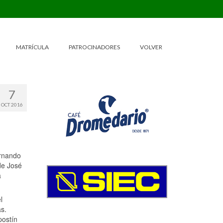
MATRÍCULA
PATROCINADORES
VOLVER
7
OCT 2016
ernando
 de José
a
l
as.
postín