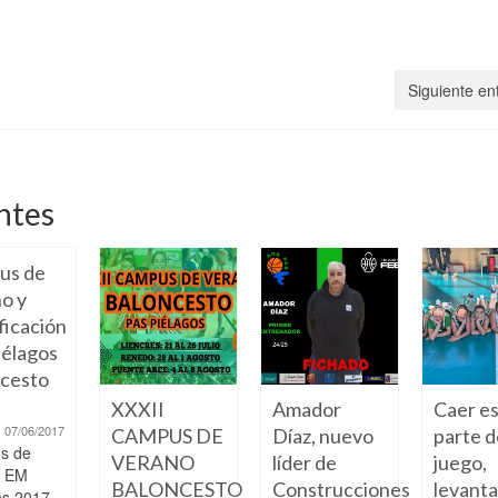
Siguiente en
ntes
us de
o y
ficación
élagos
cesto
XXXII
Amador
Caer e
07/06/2017
CAMPUS DE
Díaz, nuevo
parte d
s de
VERANO
líder de
juego,
o EM
BALONCESTO
Construcciones
levant
os 2017