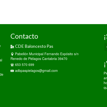
Contacto
¡
e
CDE Baloncesto Pas
Pabellón Municipal Fernando Expósito s/n
Renedo de Piélagos Cantabria 39470
al
¡
653 570 699
adbpaspielagos@gmail.com
Pi
 de
am
ho
qu