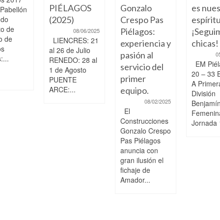
PIÉLAGOS
Gonzalo
es nue
 Pabellón
ndo
(2025)
Crespo Pas
espíritu
to de
Piélagos:
¡Segui
08/06/2025
o de
LIENCRES: 21
experiencia y
chicas!
os
al 26 de Julio
pasión al
0
...
RENEDO: 28 al
EM Piél
servicio del
1 de Agosto
20 – 33 
primer
PUENTE
A Primer
ARCE:...
equipo.
División
08/02/2025
Benjamí
El
Femenin
Construcciones
Jornada 
Gonzalo Crespo
Pas Piélagos
anuncia con
gran ilusión el
fichaje de
Amador...