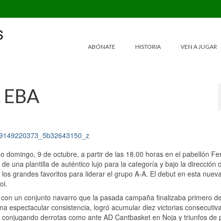
ABÓNATE
HISTORIA
VEN A JUGAR
 EBA
 domingo, 9 de octubre, a partir de las 18.00 horas en el pabellón F
de una plantilla de auténtico lujo para la categoría y bajo la dirección
los grandes favoritos para liderar el grupo A-A. El debut en esta nuev
oi.
to con un conjunto navarro que la pasada campaña finalizaba primero de
a espectacular consistencia, logró acumular diez victorias consecutiv
 conjugando derrotas como ante AD Cantbasket en Noja y triunfos de 