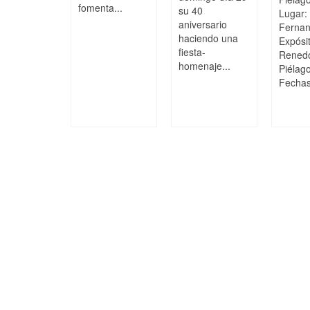
fomenta...
ores
su 40
Lugar:
aniversario
Ferna
04/02/2025
haciendo una
s College
Expósi
fiesta-
 51 EM
Rened
homenaje...
agos
Piélag
era División
Fechas:
or
nina,
ada 15
o...