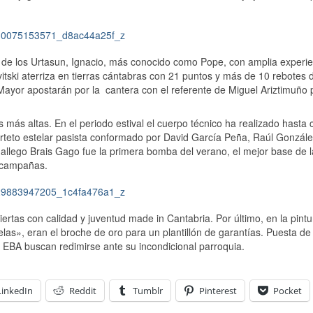
 de los Urtasun, Ignacio, más conocido como Pope, con amplia experie
itski aterriza en tierras cántabras con 21 puntos y más de 10 rebotes 
ayor apostarán por la cantera con el referente de Miguel Ariztimuño 
 más altas. En el periodo estival el cuerpo técnico ha realizado hasta 
rteto estelar pasista conformado por David García Peña, Raúl Gonzále
allego Brais Gago fue la primera bomba del verano, el mejor base de l
s campañas.
tas con calidad y juventud made in Cantabria. Por último, en la pintur
las», eran el broche de oro para un plantillón de garantías. Puesta de
a EBA buscan redimirse ante su incondicional parroquia.
LinkedIn
Reddit
Tumblr
Pinterest
Pocket