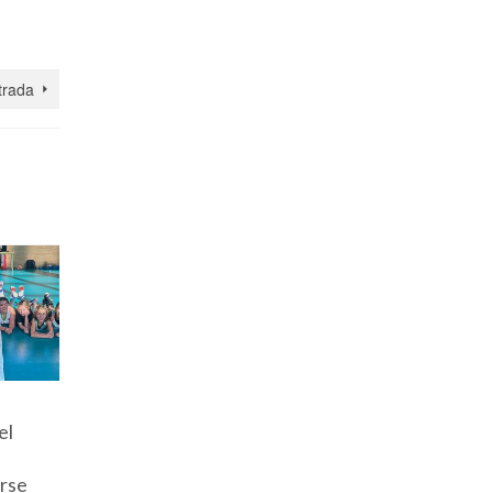
trada
s
Luchamos
Victoria
¡Gran
el
hasta el final
sólida para
esfuerzo
ante el líder:
Pas Piélagos
victoria 
arse
esfuerzo sin
A (77-57)
aprendiz