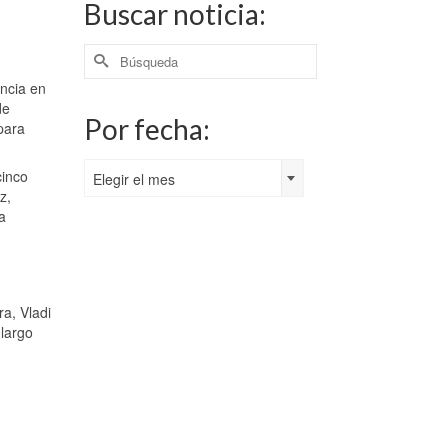
Buscar noticia:
Buscar
por:
ncia en
de
Por fecha:
para
Por
cinco
Elegir el mes
fecha:
z,
a
a, Vladi
 largo