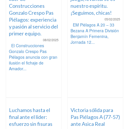
Construcciones
nuestro espíritu.
Gonzalo Crespo Pas
¡Seguimos, chicas!
Piélagos: experiencia
05/02/2025
EM Piélagos A 20 – 33
y pasión al servicio del
Bezana A Primera División
primer equipo.
Benjamín Femenina,
08/02/2025
Jornada 12...
El Construcciones
Gonzalo Crespo Pas
Piélagos anuncia con gran
ilusión el fichaje de
Amador...
Luchamos hasta el
Victoria sólida para
final ante el líder:
Pas Piélagos A (77-57)
esfuerzo sin fisuras
ante Asica Real