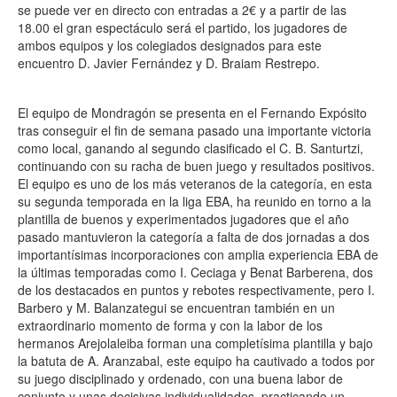
se puede ver en directo con entradas a 2€ y a partir de las
18.00 el gran espectáculo será el partido, los jugadores de
ambos equipos y los colegiados designados para este
encuentro D. Javier Fernández y D. Braiam Restrepo.
El equipo de Mondragón se presenta en el Fernando Expósito
tras conseguir el fin de semana pasado una importante victoria
como local, ganando al segundo clasificado el C. B. Santurtzi,
continuando con su racha de buen juego y resultados positivos.
El equipo es uno de los más veteranos de la categoría, en esta
su segunda temporada en la liga EBA, ha reunido en torno a la
plantilla de buenos y experimentados jugadores que el año
pasado mantuvieron la categoría a falta de dos jornadas a dos
importantísimas incorporaciones con amplia experiencia EBA de
la últimas temporadas como I. Ceciaga y Benat Barberena, dos
de los destacados en puntos y rebotes respectivamente, pero I.
Barbero y M. Balanzategui se encuentran también en un
extraordinario momento de forma y con la labor de los
hermanos Arejolaleiba forman una completísima plantilla y bajo
la batuta de A. Aranzabal, este equipo ha cautivado a todos por
su juego disciplinado y ordenado, con una buena labor de
conjunto y unas decisivas individualidades, practicando un