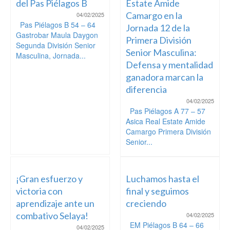
del Pas Piélagos B
Estate Amide
Camargo en la
04/02/2025
Pas Piélagos B 54 – 64
Jornada 12 de la
Gastrobar Maula Daygon
Primera División
Segunda División Senior
Senior Masculina:
Masculina, Jornada...
Defensa y mentalidad
ganadora marcan la
diferencia
04/02/2025
Pas Piélagos A 77 – 57
Asica Real Estate Amide
Camargo Primera División
Senior...
¡Gran esfuerzo y
Luchamos hasta el
victoria con
final y seguimos
aprendizaje ante un
creciendo
combativo Selaya!
04/02/2025
EM Piélagos B 64 – 66
04/02/2025