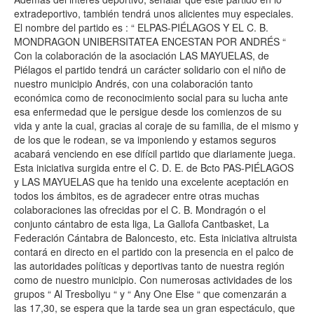
extradeportivo, también tendrá unos alicientes muy especiales.
El nombre del partido es : “ ELPAS-PIÉLAGOS Y EL C. B.
MONDRAGON UNIBERSITATEA ENCESTAN POR ANDRÉS “
Con la colaboración de la asociación LAS MAYUELAS, de
Piélagos el partido tendrá un carácter solidario con el niño de
nuestro municipio Andrés, con una colaboración tanto
económica como de reconocimiento social para su lucha ante
esa enfermedad que le persigue desde los comienzos de su
vida y ante la cual, gracias al coraje de su familia, de el mismo y
de los que le rodean, se va imponiendo y estamos seguros
acabará venciendo en ese difícil partido que diariamente juega.
Esta iniciativa surgida entre el C. D. E. de Bcto PAS-PIÉLAGOS
y LAS MAYUELAS que ha tenido una excelente aceptación en
todos los ámbitos, es de agradecer entre otras muchas
colaboraciones las ofrecidas por el C. B. Mondragón o el
conjunto cántabro de esta liga, La Gallofa Cantbasket, La
Federación Cántabra de Baloncesto, etc. Esta iniciativa altruista
contará en directo en el partido con la presencia en el palco de
las autoridades políticas y deportivas tanto de nuestra región
como de nuestro municipio. Con numerosas actividades de los
grupos “ Al Tresboliyu “ y “ Any One Else “ que comenzarán a
las 17,30, se espera que la tarde sea un gran espectáculo, que