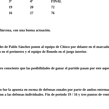
3º
4º
FINAL
19
20
72
16
27
76
 Bárcena, con una buena actuación.
de Pablo Sánchez ponen al equipo de Chisco por delante en el marcador
 en el perímetro y el equipo de Renedo en el juego interior.
nsciente que las posibilidades de ganar el partido pasan por este aspecto
ue la apuesta en escena de defensas zonales por parte de ambos entrenado
on a las defensas individuales. Fin de periodo 19 / 16 y tres puntos de ven