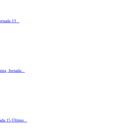
rnada 13...
na, Jornada...
ada 15 Último...