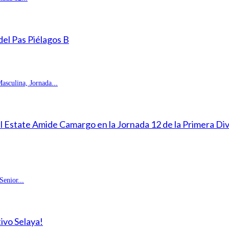
 del Pas Piélagos B
sculina, Jornada...
eal Estate Amide Camargo en la Jornada 12 de la Primera D
enior...
ivo Selaya!