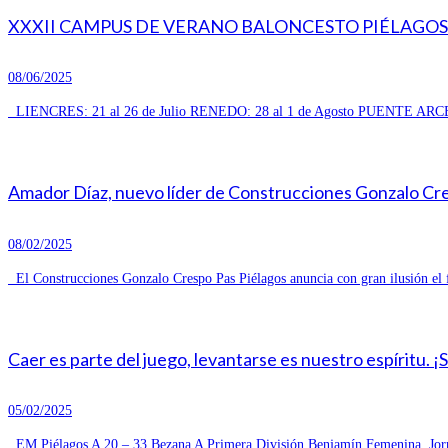
XXXII CAMPUS DE VERANO BALONCESTO PIÉLAGOS 
08/06/2025
LIENCRES: 21 al 26 de Julio RENEDO: 28 al 1 de Agosto PUENTE ARCE
Amador Díaz, nuevo líder de Construcciones Gonzalo Cresp
08/02/2025
El Construcciones Gonzalo Crespo Pas Piélagos anuncia con gran ilusión el 
Caer es parte del juego, levantarse es nuestro espíritu. ¡
05/02/2025
EM Piélagos A 20 – 33 Bezana A Primera División Benjamín Femenina, Jorn