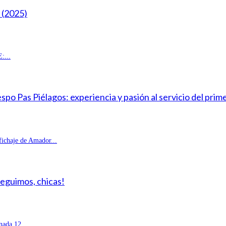
(2025)
:...
o Pas Piélagos: experiencia y pasión al servicio del prim
fichaje de Amador...
Seguimos, chicas!
ada 12...