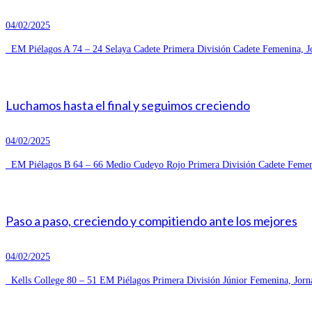
04/02/2025
EM Piélagos A 74 – 24 Selaya Cadete Primera División Cadete Femenina, Jo
Luchamos hasta el final y seguimos creciendo
04/02/2025
EM Piélagos B 64 – 66 Medio Cudeyo Rojo Primera División Cadete Femeni
Paso a paso, creciendo y compitiendo ante los mejores
04/02/2025
Kells College 80 – 51 EM Piélagos Primera División Júnior Femenina, Jorn