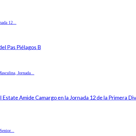
ada 12...
 del Pas Piélagos B
sculina, Jornada...
eal Estate Amide Camargo en la Jornada 12 de la Primera D
enior...