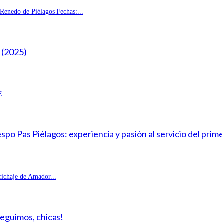
enedo de Piélagos Fechas:...
(2025)
:...
o Pas Piélagos: experiencia y pasión al servicio del prim
fichaje de Amador...
Seguimos, chicas!