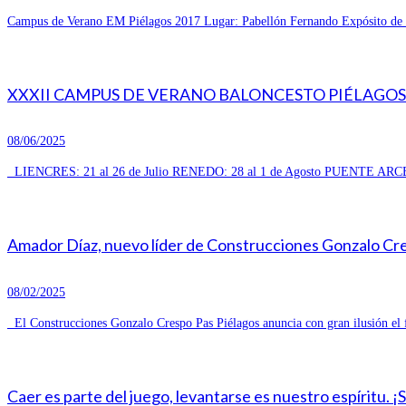
Campus de Verano EM Piélagos 2017 Lugar: Pabellón Fernando Expósito de R
XXXII CAMPUS DE VERANO BALONCESTO PIÉLAGOS 
08/06/2025
LIENCRES: 21 al 26 de Julio RENEDO: 28 al 1 de Agosto PUENTE ARCE
Amador Díaz, nuevo líder de Construcciones Gonzalo Cresp
08/02/2025
El Construcciones Gonzalo Crespo Pas Piélagos anuncia con gran ilusión el 
Caer es parte del juego, levantarse es nuestro espíritu. ¡